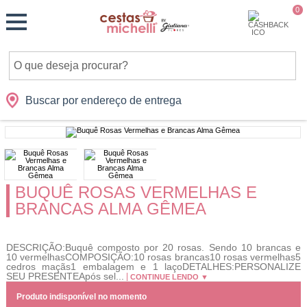
Monte
0
Cidades
Presentes
Datas
Shopping
sua
Cesta
Buscar por endereço de entrega
BUQUÊ ROSAS VERMELHAS E
BRANCAS ALMA GÊMEA
DESCRIÇÃO:Buquê composto por 20 rosas. Sendo 10 brancas e
10 vermelhasCOMPOSIÇÃO:10 rosas brancas10 rosas vermelhas5
cedros maçãs1 embalagem e 1 laçoDETALHES:PERSONALIZE
SEU PRESENTEApós sel...
CONTINUE LENDO ▼
Produto indisponível no momento