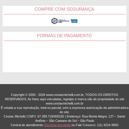
COMPRE COM SEGURANÇA
FORMAS DE PAGAMENTO
Copyright © 2000 - ­2026 www.cestasmichelli.com.br, TODOS OS DIREITOS
RESERVADOS. As fotos aqui veiculadas, logotipo e marca são de propriedade do site
www.cestasmichelli.com.br
É vetada a sua reprodução, total ou parcial, sem a expressa autorização da administradora
do site.
Cestas Michelli | CNPJ: 67.389.718/0001­92 | Endereço: Rua Monte Alegre, 127 – Santo
Antônio – São Caetano do Sul – São Paulo
Central de atendimento:
Escreva pra gente
ou Fale Conosco:
(11) 4224-9950