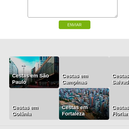
ENVIAR
Cestas em São
Cestas em
Cesta
Paulo
Campinas
Salvad
Cestas em
Cestas em
Cesta
Goiânia
Fortaleza
Floria