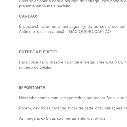
Após selecionar a data e período de entrega você poderá e
presente ainda mais perfeito.
CARTÃO:
É possível incluir uma mensagem junto ao seu presente
Anônimo, escolha a opção "NÃO QUERO CARTÃO".
ENTREGA E FRETE:
Para consultar o prazo e valor de entrega, preencha o CEP
número do celular.
IMPORTANTE
Nós trabalhamos com lojas parceiras por todo o Brasil que 
Porém, devido às características de cada local, variações na
As imagens exibidas são meramente ilustrativas