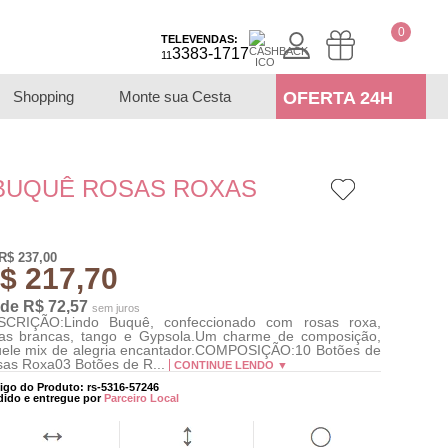
0
TELEVENDAS:
3383-1717
11
Shopping
Monte sua Cesta
OFERTA 24H
BUQUÊ ROSAS ROXAS
R$ 237,00
$ 217,70
 de R$ 72,57
sem juros
SCRIÇÃO:Lindo Buquê, confeccionado com rosas roxa,
as brancas, tango e Gypsola.Um charme de composição,
ele mix de alegria encantador.COMPOSIÇÃO:10 Botões de
as Roxa03 Botões de R...
CONTINUE LENDO ▼
igo do Produto: rs-5316-57246
dido e entregue por
Parceiro Local