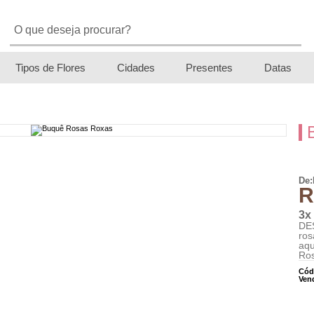
Tipos de Flores
Cidades
Presentes
Datas
De:
R
3x
DE
ros
aqu
Ros
Cód
Ven