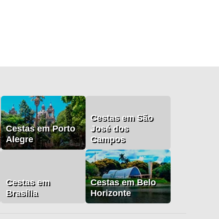
Cestas em São
Cestas em Porto
José dos
Alegre
Campos
Cestas em
Cestas em Belo
Brasília
Horizonte