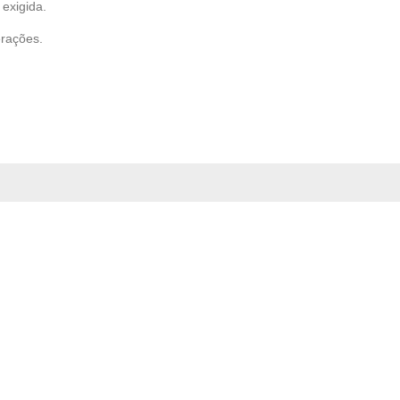
exigida.
erações.