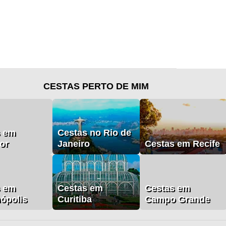
CESTAS PERTO DE MIM
s em
Cestas no Rio de
or
Janeiro
Cestas em Recife
s em
Cestas em
Cestas em
nópolis
Curitiba
Campo Grande