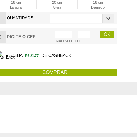
18 cm
20 cm
18 cm
Largura
Altura
Diâmetro
1
QUANTIDADE
−
2
DIGITE O CEP:
NÃO SEI O CEP
RECEBA
DE CASHBACK
R$ 21,77