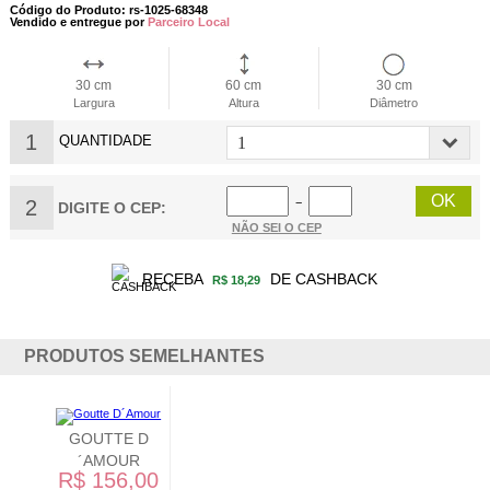
Código do Produto: rs-1025-68348
Vendido e entregue por
Parceiro Local
30 cm
60 cm
30 cm
Largura
Altura
Diâmetro
1
QUANTIDADE
2
−
DIGITE O CEP:
NÃO SEI O CEP
RECEBA
DE CASHBACK
R$ 18,29
PRODUTOS SEMELHANTES
GOUTTE D
´AMOUR
R$ 156,00