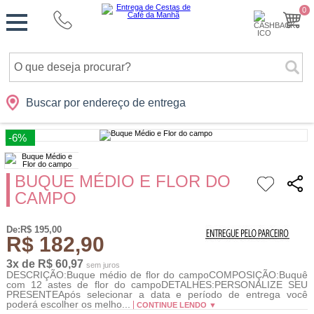
Monte
0
Cidades
Presentes
Datas
Shopping
sua
Cesta
Buscar por endereço de entrega
-6%
BUQUE MÉDIO E FLOR DO
CAMPO
De:R$ 195,00
R$ 182,90
3x de R$ 60,97
sem juros
DESCRIÇÃO:Buque médio de flor do campoCOMPOSIÇÃO:Buquê
com 12 astes de flor do campoDETALHES:PERSONALIZE SEU
PRESENTEApós selecionar a data e período de entrega você
poderá escolher os melho...
CONTINUE LENDO ▼