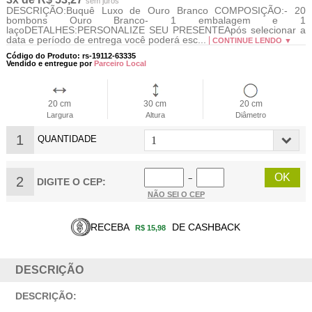
sem juros
DESCRIÇÃO:Buquê Luxo de Ouro Branco COMPOSIÇÃO:- 20
bombons Ouro Branco- 1 embalagem e 1
laçoDETALHES:PERSONALIZE SEU PRESENTEApós selecionar a
data e período de entrega você poderá esc...
CONTINUE LENDO ▼
Código do Produto: rs-19112-63335
Vendido e entregue por
Parceiro Local
20 cm
30 cm
20 cm
Largura
Altura
Diâmetro
1
QUANTIDADE
2
−
DIGITE O CEP:
NÃO SEI O CEP
RECEBA
DE CASHBACK
R$ 15,98
DESCRIÇÃO
DESCRIÇÃO: