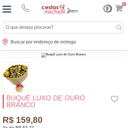
Monte
0
Cidades
Presentes
Datas
Shopping
sua
Cesta
Buscar por endereço de entrega
BUQUÊ LUXO DE OURO
BRANCO
R$ 159,80
3x de R$ 53,27