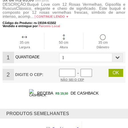
sem juros
DESCRIÇÃO:Buquê Love com 12 Rosas Vermelhas, Gipsofila e
RuscusClássico, elegante e cheio de significado. Este buquê é
composto por 12 rosas vermelhas frescas, símbolo de amor
intenso, acomp...
CONTINUE LENDO ▼
Código do Produto: rs-19104-61502
Vendido e entregue por
Parceiro Local
35 cm
50 cm
35 cm
Largura
Altura
Diâmetro
1
QUANTIDADE
2
−
DIGITE O CEP:
NÃO SEI O CEP
RECEBA
DE CASHBACK
R$ 19,50
PRODUTOS SEMELHANTES