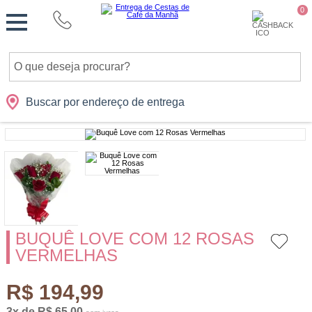
Monte
0
Cidades
Presentes
Datas
Shopping
sua
Cesta
Buscar por endereço de entrega
BUQUÊ LOVE COM 12 ROSAS
VERMELHAS
R$ 194,99
3x de R$ 65,00