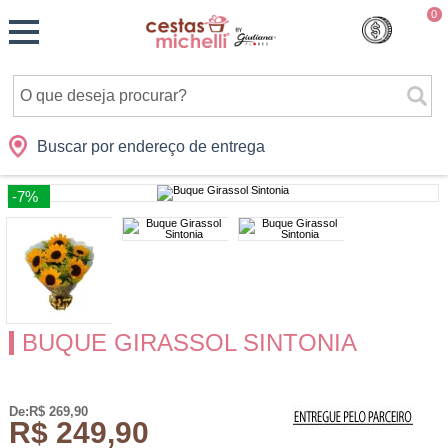
Monte
0
Cidades
Presentes
Datas
Shopping
sua
Cesta
Buscar por endereço de entrega
-7%
BUQUE GIRASSOL SINTONIA
De:R$ 269,90
R$ 249,90