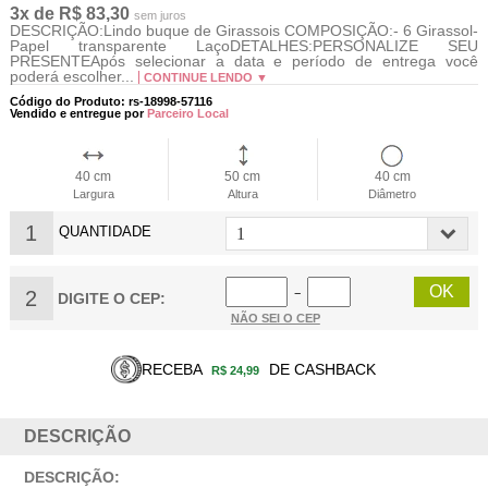
3x de R$ 83,30
sem juros
DESCRIÇÃO:Lindo buque de Girassois COMPOSIÇÃO:- 6 Girassol-
Papel transparente LaçoDETALHES:PERSONALIZE SEU
PRESENTEApós selecionar a data e período de entrega você
poderá escolher...
CONTINUE LENDO ▼
Código do Produto: rs-18998-57116
Vendido e entregue por
Parceiro Local
40 cm
50 cm
40 cm
Largura
Altura
Diâmetro
1
QUANTIDADE
2
−
DIGITE O CEP:
NÃO SEI O CEP
RECEBA
DE CASHBACK
R$ 24,99
DESCRIÇÃO
DESCRIÇÃO: