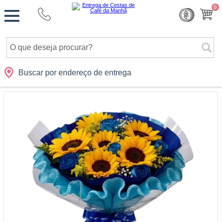
Monte
0
Cidades
Presentes
Datas
Shopping
sua
Cesta
Buscar por endereço de entrega