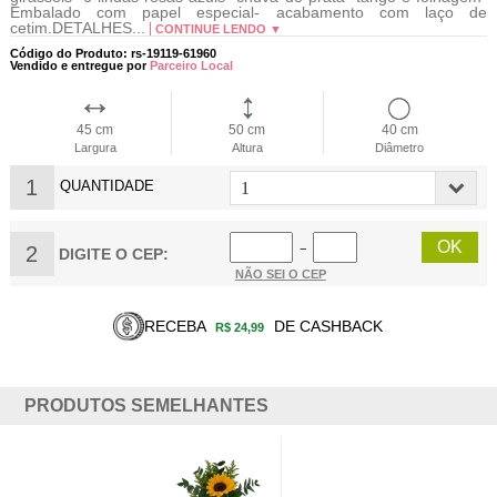
Embalado com papel especial- acabamento com laço de
cetim.DETALHES...
CONTINUE LENDO ▼
Código do Produto: rs-19119-61960
Vendido e entregue por
Parceiro Local
45 cm
50 cm
40 cm
Largura
Altura
Diâmetro
1
QUANTIDADE
2
−
DIGITE O CEP:
NÃO SEI O CEP
RECEBA
DE CASHBACK
R$ 24,99
PRODUTOS SEMELHANTES