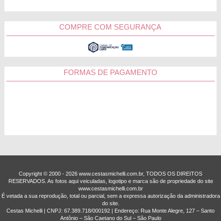
COMPRE COM SEGURANÇA
FORMAS DE PAGAMENTO
Copyright © 2000 - ­2026 www.cestasmichelli.com.br, TODOS OS DIREITOS
RESERVADOS. As fotos aqui veiculadas, logotipo e marca são de propriedade do site
www.cestasmichelli.com.br
É vetada a sua reprodução, total ou parcial, sem a expressa autorização da administradora
do site.
Cestas Michelli | CNPJ: 67.389.718/0001­92 | Endereço: Rua Monte Alegre, 127 – Santo
Antônio – São Caetano do Sul – São Paulo