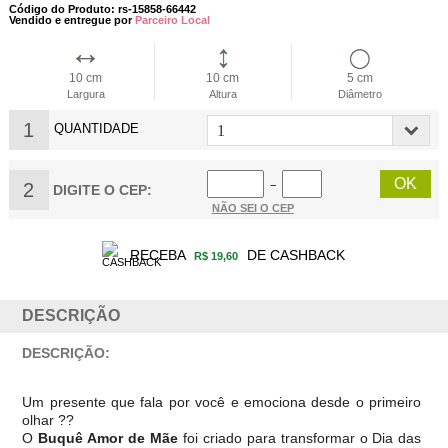
Código do Produto: rs-15858-66442
Vendido e entregue por
Parceiro Local
10 cm
10 cm
5 cm
Largura
Altura
Diâmetro
1
QUANTIDADE
2
−
DIGITE O CEP:
NÃO SEI O CEP
RECEBA
DE CASHBACK
R$ 19,60
DESCRIÇÃO
DESCRIÇÃO:
Um presente que fala por você e emociona desde o primeiro
olhar ??
O
Buquê Amor de Mãe
foi criado para transformar o Dia das