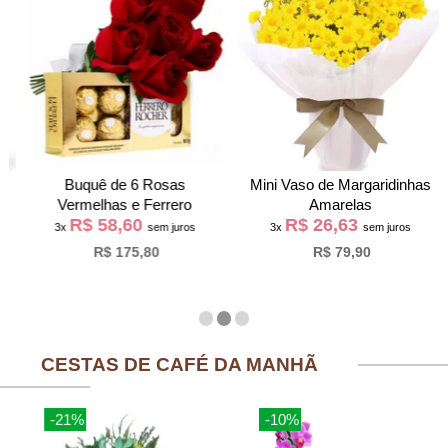
Buquê de 6 Rosas
Mini Vaso de Margaridinhas
Vermelhas e Ferrero
Amarelas
R$ 58,60
R$ 26,63
3x
sem juros
3x
sem juros
R$ 175,80
R$ 79,90
CESTAS DE CAFÉ DA MANHÃ
-21%
-10%