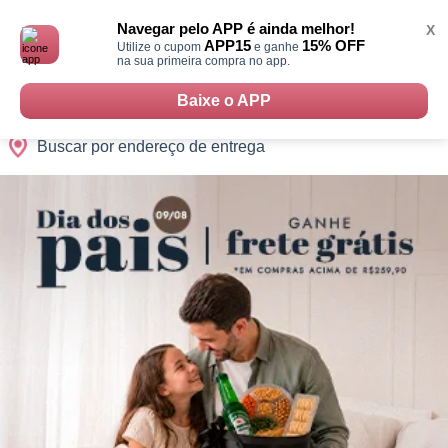
Monte
0
Cidades
Presentes
Datas
Shopping
sua
Navegar pelo APP é ainda melhor!
X
Cesta
APP15
15% OFF
Utilize o cupom
e ganhe
na sua primeira compra no app.
Baixe o APP
Buscar por endereço de entrega