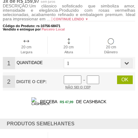
3x de R$ 159,97
sem juros
DESCRIÇÃO:Um clássico sofisticado que simboliza amor,
intensidade e elegância.Produzido com rosas vermelhas
selecionadas, acabamento refinado e embalagem premium. Ideal
para impressionar em ...
CONTINUE LENDO ▼
Código do Produto: rs-10756-68471
Vendido e entregue por
Parceiro Local
20 cm
20 cm
20 cm
Largura
Altura
Diâmetro
1
QUANTIDADE
2
−
DIGITE O CEP:
NÃO SEI O CEP
RECEBA
DE CASHBACK
R$ 47,99
PRODUTOS SEMELHANTES