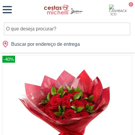
Monte
0
Cidades
Presentes
Datas
Shopping
sua
Cesta
Buscar por endereço de entrega
-40%