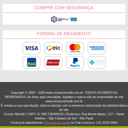
COMPRE COM SEGURANÇA
FORMAS DE PAGAMENTO
Copyright © 2000 - ­2026 www.cestasmichelli.com.br, TODOS OS DIREITOS
RESERVADOS. As fotos aqui veiculadas, logotipo e marca são de propriedade do site
www.cestasmichelli.com.br
É vetada a sua reprodução, total ou parcial, sem a expressa autorização da administradora
do site.
Cestas Michelli | CNPJ: 67.389.718/0001­92 | Endereço: Rua Monte Alegre, 127 – Santo
Antônio – São Caetano do Sul – São Paulo
Central de atendimento:
Escreva pra gente
ou Fale Conosco:
(11) 4224-9950