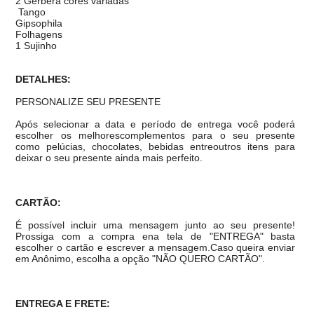
2 Gérbera cores variadas
Tango
Gipsophila
Folhagens
1 Sujinho
DETALHES:
PERSONALIZE SEU PRESENTE
Após selecionar a data e período de entrega você poder
escolher os melhorescomplementos para o seu presente
como pelúcias, chocolates, bebidas entreoutros itens para
deixar o seu presente ainda mais perfeito.
CARTÃO:
É possível incluir uma mensagem junto ao seu presente!
Prossiga com a compra ena tela de "ENTREGA" basta
escolher o cartão e escrever a mensagem.Caso queira enviar
em Anônimo, escolha a opção "NÃO QUERO CARTÃO".
ENTREGA E FRETE: