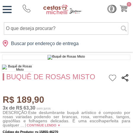
Monte
0
Cidades
Presentes
Datas
Shopping
sua
Cesta
Buscar por endereço de entrega
BUQUÊ DE ROSAS MISTO
R$ 189,90
3x de R$ 63,30
sem juros
DESCRIÇÃO:Este deslumbrante buquê artístico é composto por
rosas variadas podendo ser brancas, rosa, vermelhas, tangos,
gipsófilas e folhagens delicadas. É uma escolhaperfeita para
qualquer ...
CONTINUE LENDO ▼
Código do Produto: rs-15855-46270