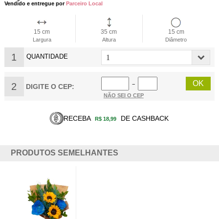
Vendido e entregue por
Parceiro Local
15 cm
35 cm
15 cm
Largura
Altura
Diâmetro
1
QUANTIDADE
2
−
DIGITE O CEP:
NÃO SEI O CEP
RECEBA
DE CASHBACK
R$ 18,99
PRODUTOS SEMELHANTES
BUQUÊ DE
LUXO
COLORIDO