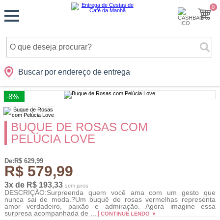
Monte
0
Cidades
Presentes
Datas
Shopping
sua
Cesta
Buscar por endereço de entrega
-8%
BUQUE DE ROSAS COM
PELÚCIA LOVE
De:R$ 629,99
R$ 579,99
3x de R$ 193,33
sem juros
DESCRIÇÃO:Surpreenda quem você ama com um gesto que
nunca sai de moda.?Um buquê de rosas vermelhas representa
amor verdadeiro, paixão e admiração. Agora imagine essa
surpresa acompanhada de ...
CONTINUE LENDO ▼