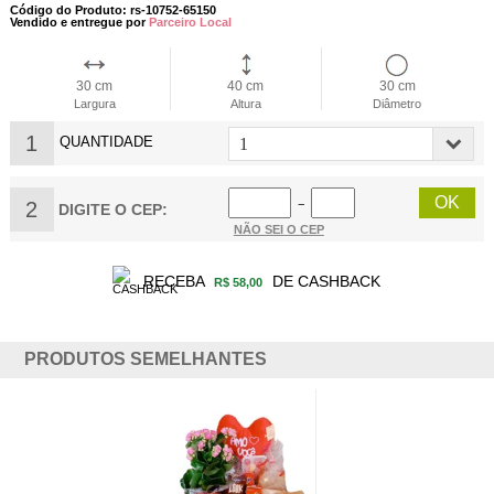
Código do Produto: rs-10752-65150
Vendido e entregue por
Parceiro Local
30 cm
40 cm
30 cm
Largura
Altura
Diâmetro
1
QUANTIDADE
2
−
DIGITE O CEP:
NÃO SEI O CEP
RECEBA
DE CASHBACK
R$ 58,00
PRODUTOS SEMELHANTES