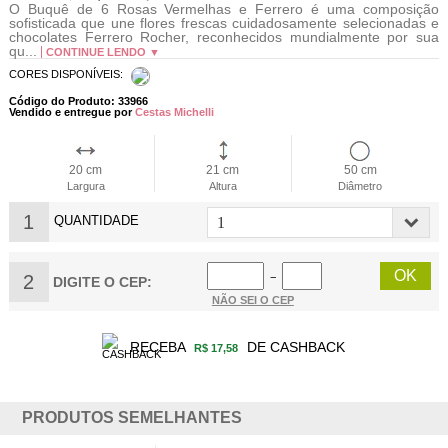
O Buquê de 6 Rosas Vermelhas e Ferrero é uma composição
sofisticada que une flores frescas cuidadosamente selecionadas e
chocolates Ferrero Rocher, reconhecidos mundialmente por sua
qu...
CONTINUE LENDO ▼
CORES DISPONÍVEIS:
Código do Produto: 33966
Vendido e entregue por
Cestas Michelli
20 cm
21 cm
50 cm
Largura
Altura
Diâmetro
1
QUANTIDADE
2
−
DIGITE O CEP:
NÃO SEI O CEP
RECEBA
DE CASHBACK
R$ 17,58
PRODUTOS SEMELHANTES