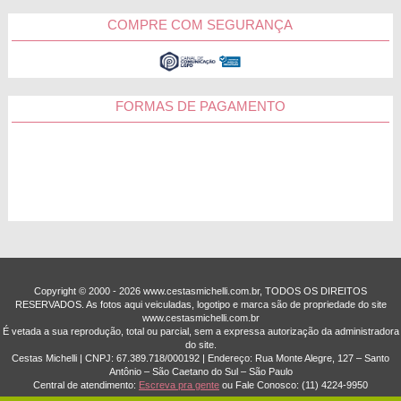
COMPRE COM SEGURANÇA
FORMAS DE PAGAMENTO
Copyright © 2000 - ­2026 www.cestasmichelli.com.br, TODOS OS DIREITOS
RESERVADOS. As fotos aqui veiculadas, logotipo e marca são de propriedade do site
www.cestasmichelli.com.br
É vetada a sua reprodução, total ou parcial, sem a expressa autorização da administradora
do site.
Cestas Michelli | CNPJ: 67.389.718/0001­92 | Endereço: Rua Monte Alegre, 127 – Santo
Antônio – São Caetano do Sul – São Paulo
Central de atendimento:
Escreva pra gente
ou Fale Conosco:
(11) 4224-9950