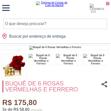
Monte
0
Cidades
Presentes
Datas
Shopping
sua
Cesta
Buscar por endereço de entrega
BUQUÊ DE 6 ROSAS
VERMELHAS E FERRERO
R$ 175,80
3x de R$ 58,60
sem juros