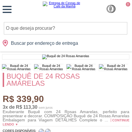
Monte
0
Cidades
Presentes
Datas
Shopping
sua
Cesta
Buscar por endereço de entrega
BUQUÊ DE 24 ROSAS
AMARELAS
R$ 339,90
3x de R$ 113,30
sem juros
Exuberante Buquê com 24 Rosas Amarelas, perfeito para
presentear e decorar. COMPOSIÇÃO Buquê de 24 Rosas Amarelas
Embalagem para Viagem DETALHES Complete o ...
CONTINUE
LENDO ▼
CORES DISPONÍVEIS: