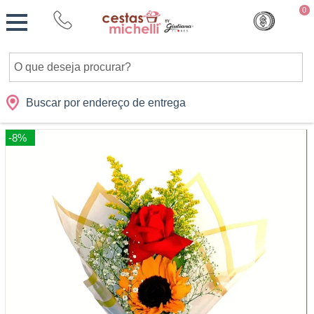
Monte
0
Cidades
Presentes
Datas
Shopping
sua
Cesta
Buscar por endereço de entrega
-8%