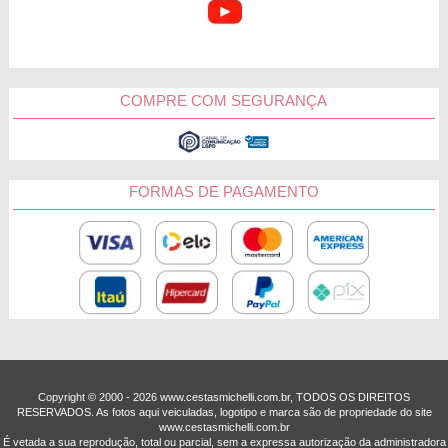
COMPRE COM SEGURANÇA
FORMAS DE PAGAMENTO
Copyright © 2000 - ­2026 www.cestasmichelli.com.br, TODOS OS DIREITOS
RESERVADOS. As fotos aqui veiculadas, logotipo e marca são de propriedade do site
www.cestasmichelli.com.br
É vetada a sua reprodução, total ou parcial, sem a expressa autorização da administradora