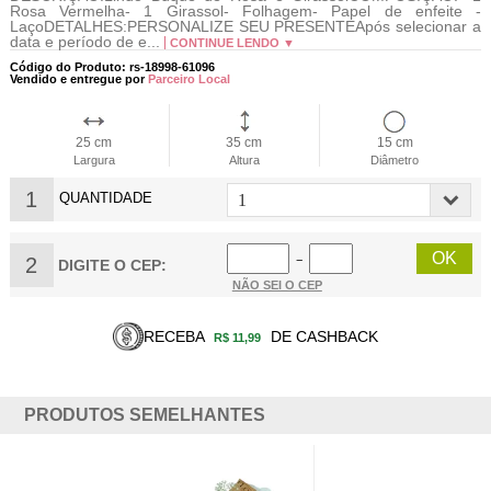
Rosa Vermelha- 1 Girassol- Folhagem- Papel de enfeite -
LaçoDETALHES:PERSONALIZE SEU PRESENTEApós selecionar a
data e período de e...
CONTINUE LENDO ▼
Código do Produto: rs-18998-61096
Vendido e entregue por
Parceiro Local
25 cm
35 cm
15 cm
Largura
Altura
Diâmetro
1
QUANTIDADE
2
−
DIGITE O CEP:
NÃO SEI O CEP
RECEBA
DE CASHBACK
R$ 11,99
PRODUTOS SEMELHANTES