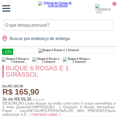
Monte
0
Cidades
Presentes
Datas
Shopping
sua
Cesta
Buscar por endereço de entrega
-13%
BUQUE 6 ROSAS E 1
GIRASSOL
De:R$ 189,90
R$ 165,90
3x de R$ 55,30
sem juros
DESCRIÇÃO:Lindo Buque no estilo cone com 6 rosas vermelhas e
1 lindo girassolCOMPOSIÇÃO:- 1 Girassol- 6 Rosas Vermelhas-
Papel - LaçoDETALHES:PERSONALIZE SEU PRESENTEApós
selecionar a d...
CONTINUE LENDO ▼