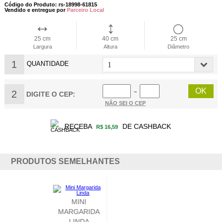
Código do Produto: rs-18998-61815
Vendido e entregue por
Parceiro Local
25 cm
40 cm
25 cm
Largura
Altura
Diâmetro
1
QUANTIDADE
2
−
DIGITE O CEP:
NÃO SEI O CEP
RECEBA
DE CASHBACK
R$ 16,59
PRODUTOS SEMELHANTES
CONE 5 ROSAS
VERMELHAS
LINDAS