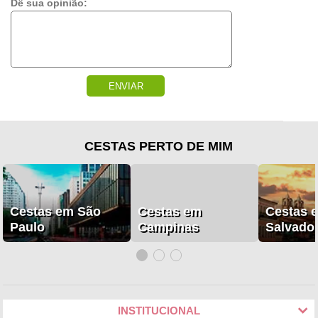
Dê sua opinião:
ENVIAR
CESTAS PERTO DE MIM
Cestas em São
Cestas em
Cestas 
Paulo
Campinas
Salvado
INSTITUCIONAL