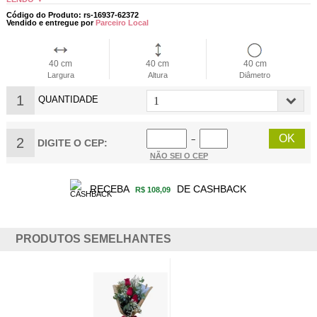
Código do Produto: rs-16937-62372
Vendido e entregue por
Parceiro Local
40 cm
40 cm
40 cm
Largura
Altura
Diâmetro
1
QUANTIDADE
2
−
DIGITE O CEP:
NÃO SEI O CEP
RECEBA
DE CASHBACK
R$ 108,09
PRODUTOS SEMELHANTES
BUQUÊ 24