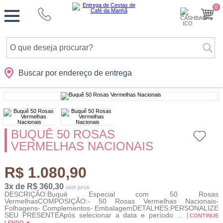
Monte
0
Cidades
Presentes
Datas
Shopping
sua
Cesta
Buscar por endereço de entrega
BUQUÊ 50 ROSAS
VERMELHAS NACIONAIS
R$ 1.080,90
3x de R$ 360,30
sem juros
DESCRIÇÃO:Buquê Especial com 50 Rosas
VermelhasCOMPOSIÇÃO:- 50 Rosas Vermelhas Nacionais-
Folhagens- Complementos- EmbalagemDETALHES:PERSONALIZE
SEU PRESENTEApós selecionar a data e período ...
CONTINUE
LENDO ▼