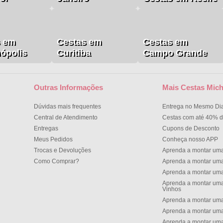
s em
Cestas em
Cestas em
nópolis
Curitiba
Campo Grande
Outras Informações
Mais Cestas Mich
Dúvidas mais frequentes
Entrega no Mesmo Di
Central de Atendimento
Cestas com até 40% d
Entregas
Cupons de Desconto
Meus Pedidos
Conheça nosso APP
Trocas e Devoluções
Aprenda a montar um
Como Comprar?
Aprenda a montar um
Aprenda a montar um
Aprenda a montar uma
Vinhos
Aprenda a montar uma
Aprenda a montar uma
Aprenda a montar uma