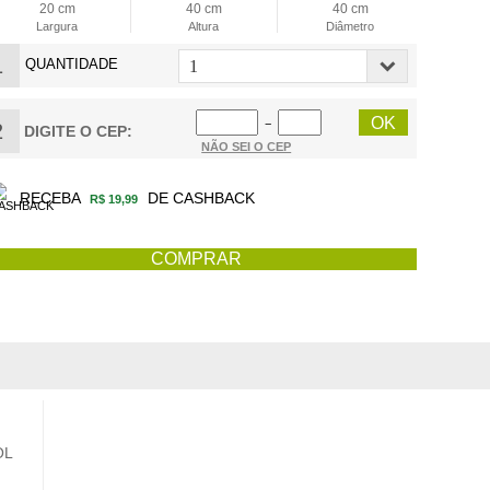
20 cm
40 cm
40 cm
Largura
Altura
Diâmetro
1
QUANTIDADE
−
2
DIGITE O CEP:
NÃO SEI O CEP
RECEBA
DE CASHBACK
R$ 19,99
OL