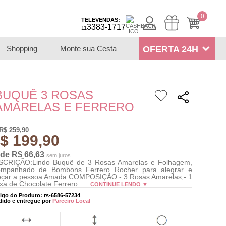
0
TELEVENDAS:
3383-1717
11
Shopping
Monte sua Cesta
OFERTA 24H
BUQUÊ 3 ROSAS
AMARELAS E FERRERO
R$ 259,90
$ 199,90
 de R$ 66,63
sem juros
SCRIÇÃO:Lindo Buquê de 3 Rosas Amarelas e Folhagem,
ompanhado de Bombons Ferrero Rocher para alegrar e
çar a pessoa Amada.COMPOSIÇÃO:- 3 Rosas Amarelas;- 1
xa de Chocolate Ferrero ...
CONTINUE LENDO ▼
igo do Produto: rs-6586-57234
dido e entregue por
Parceiro Local