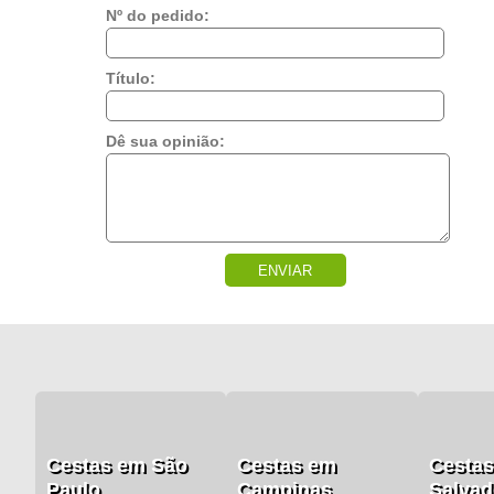
Nº do pedido:
Título:
Dê sua opinião:
ENVIAR
Cestas em São
Cestas em
Cesta
Paulo
Campinas
Salvad