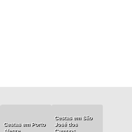
Cestas em São
Cestas em Porto
José dos
Alegre
Campos