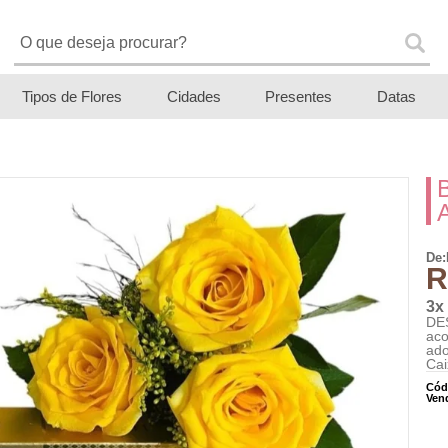
Tipos de Flores
Cidades
Presentes
Datas
De:
R
3x
DE
ac
ado
Cai
Cód
Ven