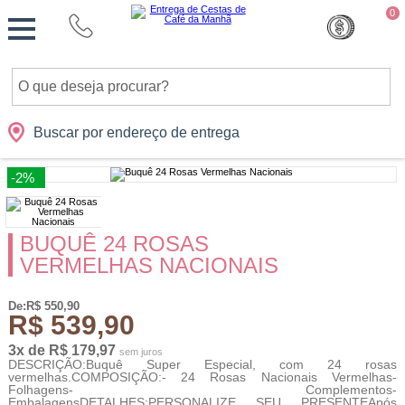
Monte
0
Cidades
Presentes
Datas
Shopping
sua
Cesta
Buscar por endereço de entrega
-2%
BUQUÊ 24 ROSAS
VERMELHAS NACIONAIS
De:R$ 550,90
R$ 539,90
3x de R$ 179,97
sem juros
DESCRIÇÃO:Buquê Super Especial, com 24 rosas
vermelhas.COMPOSIÇÃO:- 24 Rosas Nacionais Vermelhas-
Folhagens- Complementos-
EmbalagensDETALHES:PERSONALIZE SEU PRESENTEApós