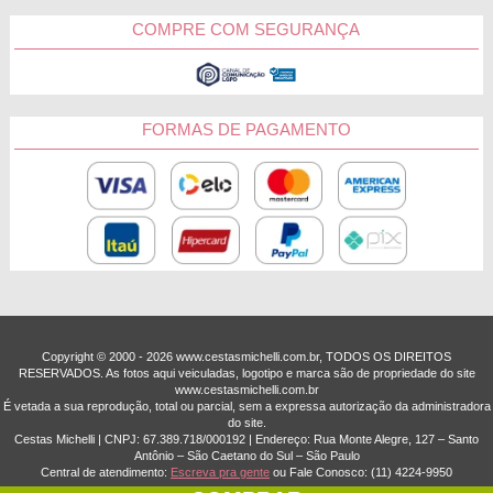
COMPRE COM SEGURANÇA
FORMAS DE PAGAMENTO
Copyright © 2000 - ­2026 www.cestasmichelli.com.br, TODOS OS DIREITOS
RESERVADOS. As fotos aqui veiculadas, logotipo e marca são de propriedade do site
www.cestasmichelli.com.br
É vetada a sua reprodução, total ou parcial, sem a expressa autorização da administradora
do site.
Cestas Michelli | CNPJ: 67.389.718/0001­92 | Endereço: Rua Monte Alegre, 127 – Santo
Antônio – São Caetano do Sul – São Paulo
Central de atendimento:
Escreva pra gente
ou Fale Conosco:
(11) 4224-9950