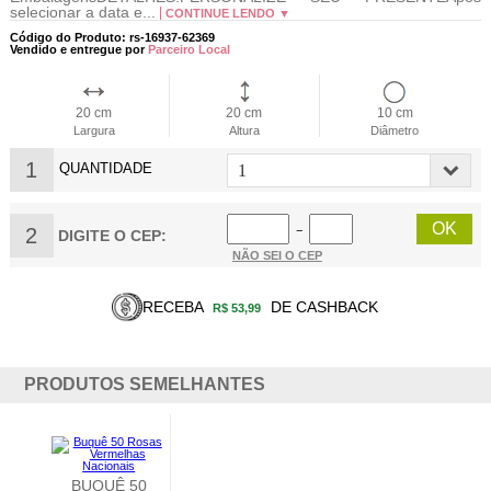
selecionar a data e...
CONTINUE LENDO ▼
Código do Produto: rs-16937-62369
Vendido e entregue por
Parceiro Local
20 cm
20 cm
10 cm
Largura
Altura
Diâmetro
1
QUANTIDADE
2
−
DIGITE O CEP:
NÃO SEI O CEP
RECEBA
DE CASHBACK
R$ 53,99
PRODUTOS SEMELHANTES
BUQUÊ 50