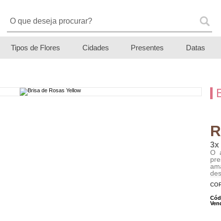
Tipos de Flores
Cidades
Presentes
Datas
R
3x
O a
pre
ama
des
COR
Cód
Ven