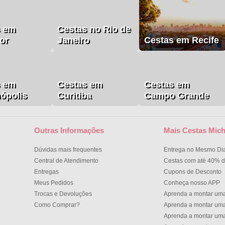
s em
Cestas no Rio de
or
Janeiro
Cestas em Recife
s em
Cestas em
Cestas em
nópolis
Curitiba
Campo Grande
Outras Informações
Mais Cestas Mich
Dúvidas mais frequentes
Entrega no Mesmo Di
Central de Atendimento
Cestas com até 40% d
Entregas
Cupons de Desconto
Meus Pedidos
Conheça nosso APP
Trocas e Devoluções
Aprenda a montar um
Como Comprar?
Aprenda a montar um
Aprenda a montar um