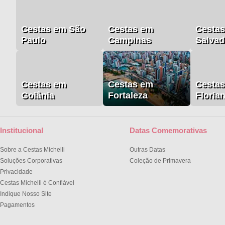
Cestas em São
Cestas em
Cesta
Paulo
Campinas
Salvad
Cestas em
Cestas em
Cesta
Goiânia
Fortaleza
Floria
Institucional
Datas Comemorativas
Sobre a Cestas Michelli
Outras Datas
Soluções Corporativas
Coleção de Primavera
Privacidade
Cestas Michelli é Confiável
Indique Nosso Site
Pagamentos