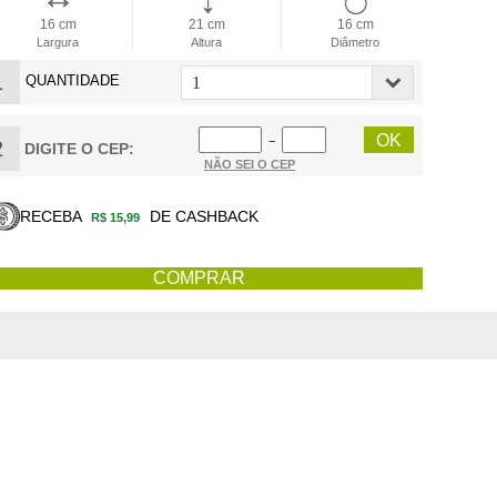
16 cm
21 cm
16 cm
Largura
Altura
Diâmetro
1
QUANTIDADE
−
2
DIGITE O CEP:
NÃO SEI O CEP
RECEBA
DE CASHBACK
R$ 15,99