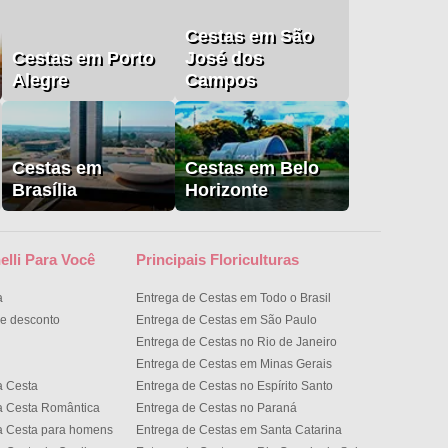
Cestas em São
Cestas em Porto
José dos
Alegre
Campos
Cestas em
Cestas em Belo
Brasília
Horizonte
elli Para Você
Principais Floriculturas
a
Entrega de Cestas em Todo o Brasil
e desconto
Entrega de Cestas em São Paulo
Entrega de Cestas no Rio de Janeiro
Entrega de Cestas em Minas Gerais
a Cesta
Entrega de Cestas no Espírito Santo
a Cesta Romântica
Entrega de Cestas no Paran
a Cesta para homens
Entrega de Cestas em Santa Catarina