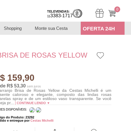
0
TELEVENDAS:
3383-1717
11
Shopping
Monte sua Cesta
OFERTA 24H
BRISA DE ROSAS YELLOW
$ 159,90
 de R$ 53,30
sem juros
rranjo Brisa de Rosas Yellow da Cestas Michelli é um
sente caloroso e elegante, composto das lindas rosas
relas spray e de um estiloso vaso transparente. Se você
eja pr...
CONTINUE LENDO ▼
ES DISPONÍVEIS:
igo do Produto: 23292
dido e entregue por
Cestas Michelli