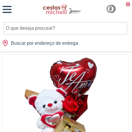
Monte
0
Cidades
Presentes
Datas
Shopping
sua
Cesta
Buscar por endereço de entrega