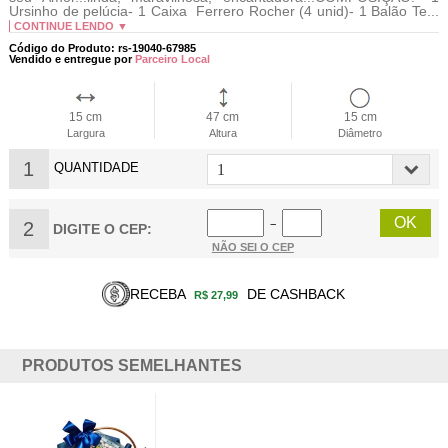
Ursinho de pelúcia- 1 Caixa Ferrero Rocher (4 unid)- 1 Balão Te...
CONTINUE LENDO ▼
Código do Produto: rs-19040-67985
Vendido e entregue por
Parceiro Local
15 cm
47 cm
15 cm
Largura
Altura
Diâmetro
1
QUANTIDADE
2
−
DIGITE O CEP:
NÃO SEI O CEP
RECEBA
DE CASHBACK
R$ 27,99
PRODUTOS SEMELHANTES
BOX DOS