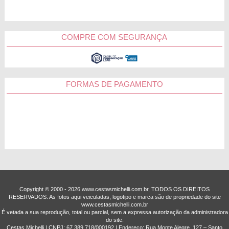
COMPRE COM SEGURANÇA
FORMAS DE PAGAMENTO
Copyright © 2000 - ­2026 www.cestasmichelli.com.br, TODOS OS DIREITOS
RESERVADOS. As fotos aqui veiculadas, logotipo e marca são de propriedade do site
www.cestasmichelli.com.br
É vetada a sua reprodução, total ou parcial, sem a expressa autorização da administradora
do site.
Cestas Michelli | CNPJ: 67.389.718/0001­92 | Endereço: Rua Monte Alegre, 127 – Santo