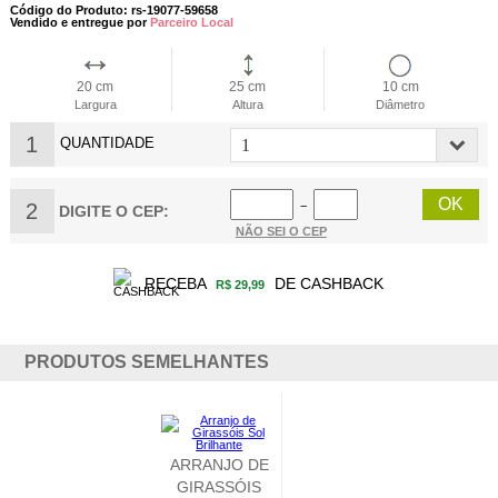
Código do Produto: rs-19077-59658
Vendido e entregue por
Parceiro Local
20 cm
25 cm
10 cm
Largura
Altura
Diâmetro
1
QUANTIDADE
2
−
DIGITE O CEP:
NÃO SEI O CEP
RECEBA
DE CASHBACK
R$ 29,99
PRODUTOS SEMELHANTES
ARRANJO DE
GIRASSÓIS