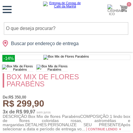
Monte
0
Cidades
Presentes
Datas
Shopping
sua
Cesta
Buscar por endereço de entrega
-14%
BOX MIX DE FLORES
PARABÉNS
De:R$ 350,00
R$ 299,90
3x de R$ 99,97
sem juros
DESCRIÇÃO:Box Mix de flores ParabénsCOMPOSIÇÃO:1 lindo box
de flores coloridas rosas, astromélias e
margaridas.DETALHES:PERSONALIZE SEU PRESENTEApós
selecionar a data e período de entrega vo...
CONTINUE LENDO ▼