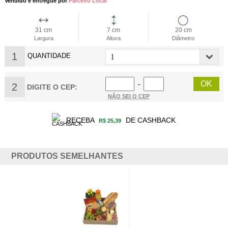
Vendido e entregue por
Parceiro Local
31 cm
7 cm
20 cm
Largura
Altura
Diâmetro
1
QUANTIDADE
2
−
DIGITE O CEP:
NÃO SEI O CEP
RECEBA
DE CASHBACK
R$ 25,39
PRODUTOS SEMELHANTES