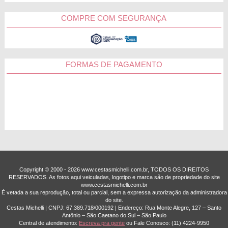
COMPRE COM SEGURANÇA
FORMAS DE PAGAMENTO
Copyright © 2000 - ­2026 www.cestasmichelli.com.br, TODOS OS DIREITOS
RESERVADOS. As fotos aqui veiculadas, logotipo e marca são de propriedade do site
www.cestasmichelli.com.br
É vetada a sua reprodução, total ou parcial, sem a expressa autorização da administradora
do site.
Cestas Michelli | CNPJ: 67.389.718/0001­92 | Endereço: Rua Monte Alegre, 127 – Santo
Antônio – São Caetano do Sul – São Paulo
Central de atendimento:
Escreva pra gente
ou Fale Conosco:
(11) 4224-9950