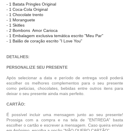
- 1 Batata Pringles Original
- 1 Coca-Cola Original
- 1 Chocolate trento
- 1 Moranguete
- 1 Skitles
- 2 Bombons Amor Carioca
- 1 Embalagem exclusiva temática escrito "Meu Par"
- 1 Balão de coração escrito "I Love You"
DETALHES:
PERSONALIZE SEU PRESENTE
Após selecionar a data e período de entrega você poder
escolher os melhores complementos para o seu presente
como pelúcias, chocolates, bebidas entre outros itens para
deixar o seu presente ainda mais perfeito.
CARTÃO:
É possível incluir uma mensagem junto ao seu presente!
Prossiga com a compra e na tela de "ENTREGA" basta
escolher o cartão e escrever a mensagem. Caso queira enviar
em Anônimo, escolha a opção "NÃO QUERO CARTÃO".