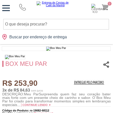
Monte
0
Cidades
Presentes
Datas
Shopping
sua
Cesta
Buscar por endereço de entrega
BOX MEU PAR
R$ 253,90
3x de R$ 84,63
sem juros
DESCRIÇÃO:Meu ParSurpreenda quem faz seu coração bater
mais forte com um presente cheio de carinho e sabor. O Box Meu
Par foi criado para transformar momentos simples em lembranças
especiais...
CONTINUE LENDO ▼
Código do Produto: rs-19082-68112