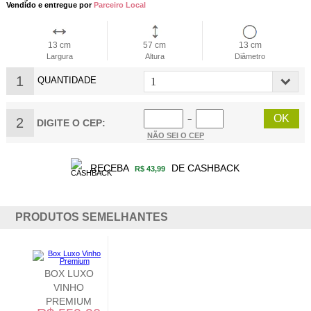
Vendido e entregue por
Parceiro Local
13 cm
57 cm
13 cm
Largura
Altura
Diâmetro
1
QUANTIDADE
2
−
DIGITE O CEP:
NÃO SEI O CEP
RECEBA
DE CASHBACK
R$ 43,99
PRODUTOS SEMELHANTES
BOX DOS
APAIXONADOS
R$ 289,90