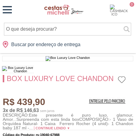
Monte
0
Cidades
Presentes
Datas
Shopping
sua
Cesta
Buscar por endereço de entrega
BOX LUXURY LOVE CHANDON
R$ 439,90
3x de R$ 146,63
sem juros
DESCRIÇÃO:Este presente é puro luxo, glamour,
Amor...Surpreenda com esta linda boxCOMPOSIÇÃO:- 1 Vaso de
Orquídea Natural- 1 Caixa Ferrero Rocher (4 unid)- 1 Chandon
baby 187 ml -...
CONTINUE LENDO ▼
Código do Produto: rs-19040-67988