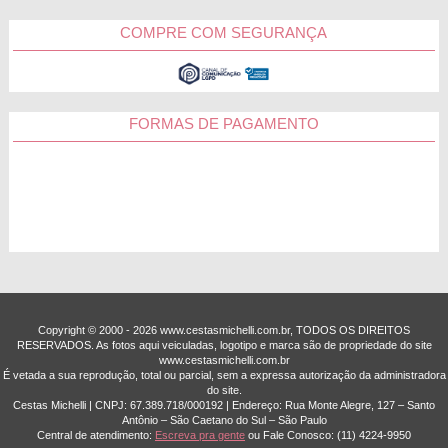
COMPRE COM SEGURANÇA
FORMAS DE PAGAMENTO
Copyright © 2000 - ­2026 www.cestasmichelli.com.br, TODOS OS DIREITOS
RESERVADOS. As fotos aqui veiculadas, logotipo e marca são de propriedade do site
www.cestasmichelli.com.br
É vetada a sua reprodução, total ou parcial, sem a expressa autorização da administradora
do site.
Cestas Michelli | CNPJ: 67.389.718/0001­92 | Endereço: Rua Monte Alegre, 127 – Santo
Antônio – São Caetano do Sul – São Paulo
Central de atendimento:
Escreva pra gente
ou Fale Conosco:
(11) 4224-9950