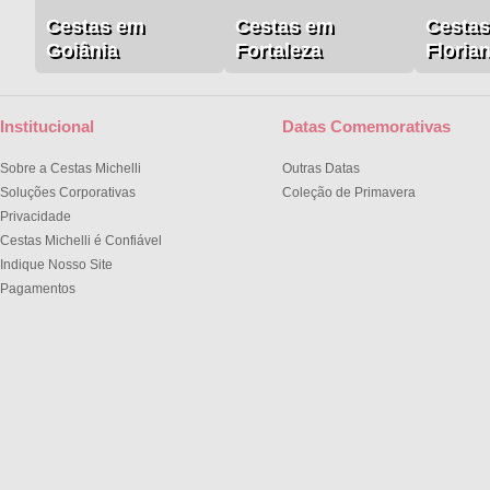
Cestas em
Cestas em
Cesta
Goiânia
Fortaleza
Floria
Institucional
Datas Comemorativas
Sobre a Cestas Michelli
Outras Datas
Soluções Corporativas
Coleção de Primavera
Privacidade
Cestas Michelli é Confiável
Indique Nosso Site
Pagamentos