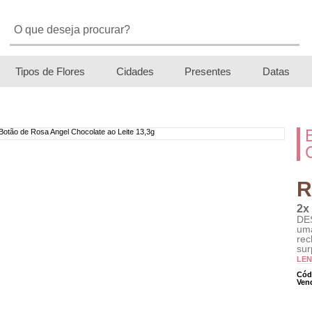
Tipos de Flores
Cidades
Presentes
Datas
R
2x
DES
um
re
su
LE
Cód
Ven