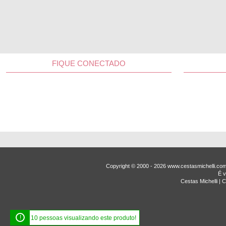
FIQUE CONECTADO
Copyright © 2000 - ­2026 www.cestasmichelli.c
É v
Cestas Michelli |
!
10 pessoas visualizando este produto!