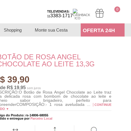
0
TELEVENDAS:
3383-1717
11
Shopping
Monte sua Cesta
OFERTA 24H
BOTÃO DE ROSA ANGEL
CHOCOLATE AO LEITE 13,3G
$ 39,90
 de R$ 19,95
sem juros
CRIÇÃO:O Botão de Rosa Angel Chocolate ao Leite traz
a delicada rosa com bombom de chocolate ao leite e
cheio sabor brigadeiro, perfeito para
rpreenderCOMPOSIÇÃO:- 1 rosa aveludada ...
CONTINUE
NDO ▼
igo do Produto: rs-14806-68055
dido e entregue por
Parceiro Local