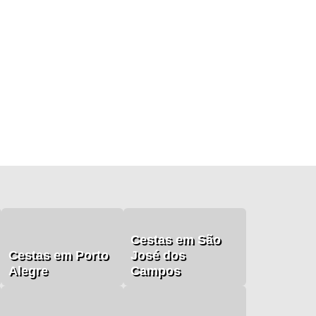
Cestas em São
Cestas em Porto
José dos
Alegre
Campos