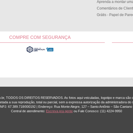
Aprenda a montar uma
Comentários de Clien
Grátis - Papel de Par
COMPRE COM SEGURANÇA
om.br, TODOS OS DIREITOS RESERVADOS. As fotos aqui veiculadas, logotipo e marca são de
etada a sua reprodução, total ou parcial, sem a expressa autorização da administradora do s
 CNPJ: 67.389.718/0001­92 | Endereço: Rua Monte Alegre, 127 – Santo Antônio – São Caetano 
Central de atendimento:
Escreva pra gente
ou Fale Conosco:
(11) 4224-9950