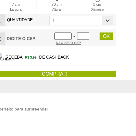
7 cm
30 cm
5 cm
Largura
Altura
Diâmetro
1
QUANTIDADE
−
2
DIGITE O CEP:
NÃO SEI O CEP
RECEBA
DE CASHBACK
R$ 3,99
perfeito para surpreender