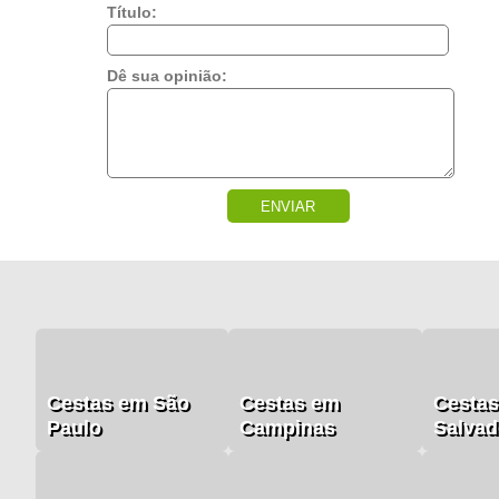
Título:
Dê sua opinião:
ENVIAR
Cestas em São
Cestas em
Cesta
Paulo
Campinas
Salvad