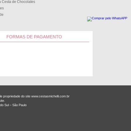
 Cesta de Chocolates
tes
ede
FORMAS DE PAGAMENTO
 propriedade do site www.cestasmichelli.com.br
ite.
do Sul – São Paulo