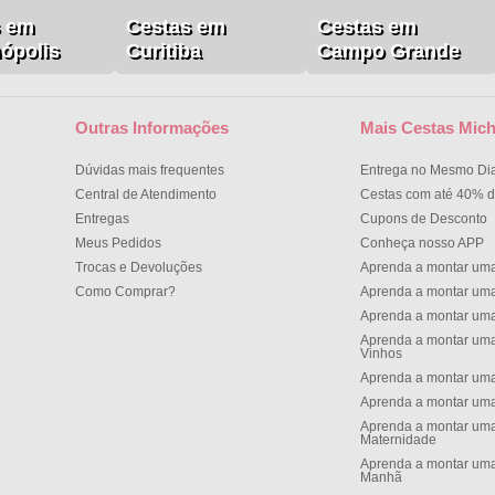
s em
Cestas em
Cestas em
nópolis
Curitiba
Campo Grande
Outras Informações
Mais Cestas Mich
Dúvidas mais frequentes
Entrega no Mesmo Di
Central de Atendimento
Cestas com até 40% d
Entregas
Cupons de Desconto
Meus Pedidos
Conheça nosso APP
Trocas e Devoluções
Aprenda a montar um
Como Comprar?
Aprenda a montar um
Aprenda a montar um
Aprenda a montar uma
Vinhos
Aprenda a montar uma
Aprenda a montar uma
Aprenda a montar uma
Maternidade
Aprenda a montar uma
Manh