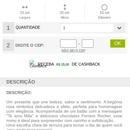
15 cm
35 cm
10 cm
Largura
Altura
Diâmetro
1
QUANTIDADE
2
−
DIGITE O CEP:
NÃO SEI O CEP
RECEBA
DE CASHBACK
R$ 25,00
DESCRIÇÃO
DESCRIÇÃO:
Um presente que une beleza, sabor e sentimento. A begônia
rosa simboliza delicadeza e afeto, perfeita para homenagear
com elegância. Acompanhada de um balão com a mensagem
"Te amo Mãe" e deliciosos chocolates Ferrero Rocher, esse
mimo é ideal para surpreender com carinho e sofisticação.
Uma escolha cheia de ternura para tornar o dia de quem você
ama ainda mais especial.