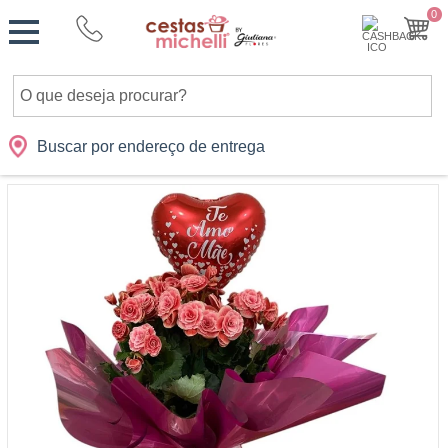
Monte
0
Cidades
Presentes
Datas
Shopping
sua
Cesta
Buscar por endereço de entrega