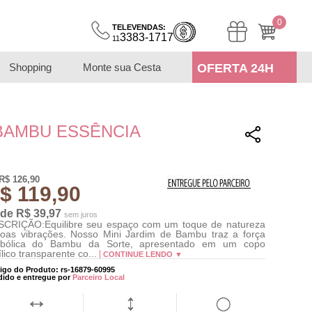
0
TELEVENDAS:
3383-1717
11
Shopping
Monte sua Cesta
OFERTA 24H
BAMBU ESSÊNCIA
R$ 126,90
$ 119,90
 de R$ 39,97
sem juros
CRIÇÃO:Equilibre seu espaço com um toque de natureza
oas vibrações. Nosso Mini Jardim de Bambu traz a força
mbólica do Bambu da Sorte, apresentado em um copo
ílico transparente co...
CONTINUE LENDO ▼
igo do Produto: rs-16879-60995
dido e entregue por
Parceiro Local