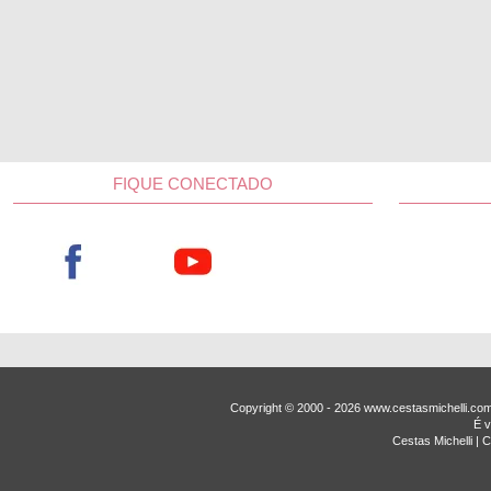
FIQUE CONECTADO
Copyright © 2000 - ­2026 www.cestasmichelli.c
É v
Cestas Michelli |