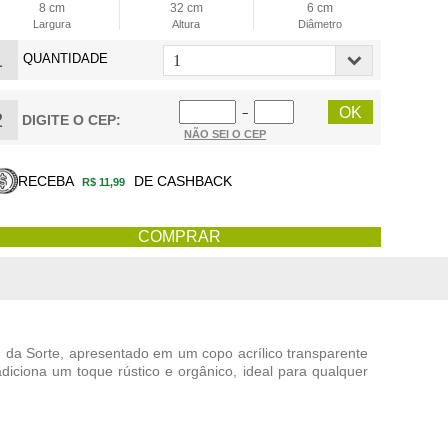
8 cm
32 cm
6 cm
Largura
Altura
Diâmetro
1
QUANTIDADE
−
2
DIGITE O CEP:
NÃO SEI O CEP
RECEBA
DE CASHBACK
R$ 11,99
 da Sorte
, apresentado em um copo acrílico transparente
iciona um toque rústico e orgânico, ideal para qualquer