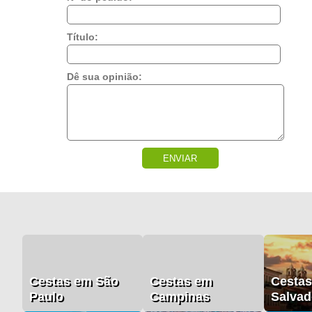
Título:
Dê sua opinião:
ENVIAR
Cestas em São
Cestas em
Cesta
Paulo
Campinas
Salvad