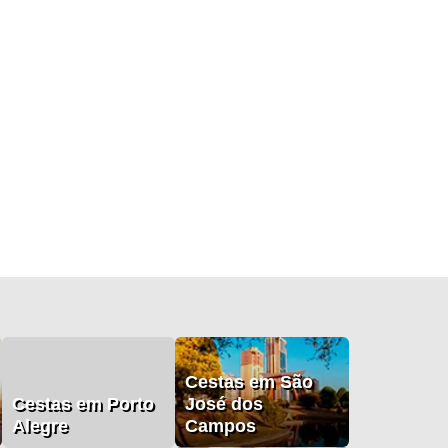
Cestas em São
Cestas em Porto
José dos
Alegre
Campos