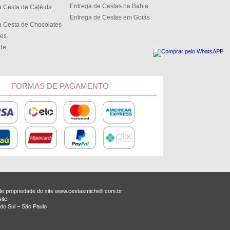
Entrega de Cestas na Bahia
 Cesta de Café da
Entrega de Cestas em Goiás
 Cesta de Chocolates
tes
ede
FORMAS DE PAGAMENTO
 propriedade do site www.cestasmichelli.com.br
ite.
do Sul – São Paulo