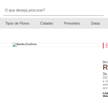
Tipos de Flores
Cidades
Presentes
Datas
De:
R
3x
DES
e b
si
acr
Cód
Ven