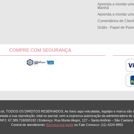
Aprenda a montar uma
Manh
Aprenda a montar uma
Comentários de Clien
Grátis - Papel de Par
COMPRE COM SEGURANÇA
om.br, TODOS OS DIREITOS RESERVADOS. As fotos aqui veiculadas, logotipo e marca são de
etada a sua reprodução, total ou parcial, sem a expressa autorização da administradora do s
 CNPJ: 67.389.718/0001­92 | Endereço: Rua Monte Alegre, 127 – Santo Antônio – São Caetano 
Central de atendimento:
Escreva pra gente
ou Fale Conosco:
(11) 4224-9950