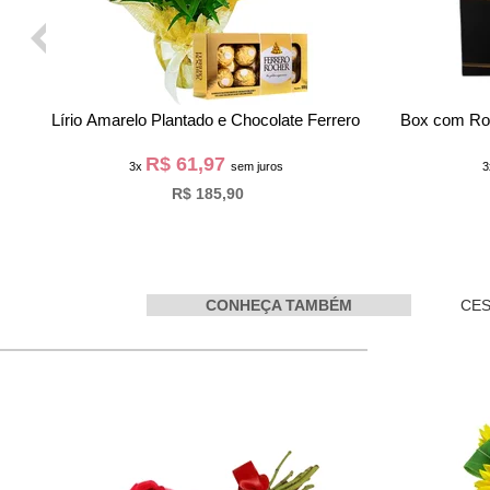
Cesta de Chocolate Pra Quem Merece
Buquê de 
R$ 54,97
3x
sem juros
R$ 164,90
CONHEÇA TAMBÉM
CES