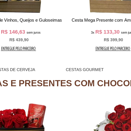
nho Udurraga e Guloseimas
Kit Vinho Tinto Alecrim e G
R$ 60,63
R$ 128,30
3x
sem juros
3x
sem ju
R$ 181,90
R$ 384,90
STAS DE CERVEJA
CESTAS GOURMET
AS E PRESENTES COM CHOCO