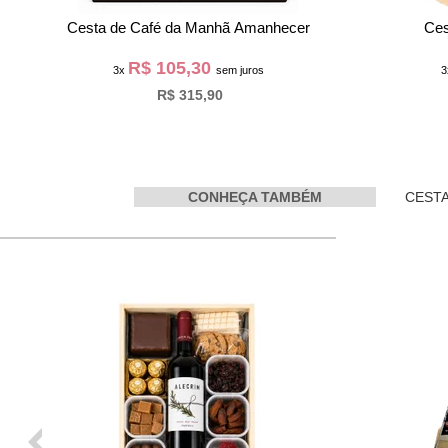
Cesta de Café Alegria Especial
Ce
R$ 126,63
3x
sem juros
3
R$ 379,90
R$ 479,90
CONHEÇA TAMBÉM
CESTA