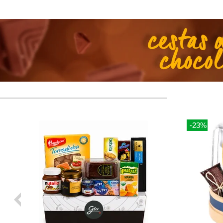
-21%
-10%