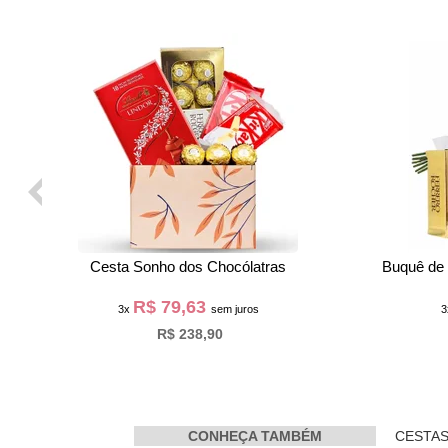
Coração de Bombom e Stitch
Delicado Bo
R$ 99,30
3x
sem juros
R$ 297,90
CONHEÇA TAMBÉM
CESTAS