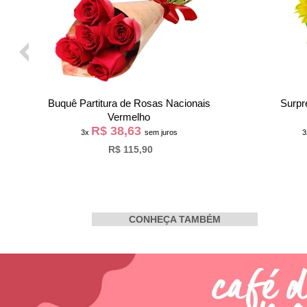
Buquê de Girassol e Rosas Vermelhas
Luxuosas A
R$ 95,30
3x
sem juros
R$ 285,90
CONHEÇA TAMBÉM