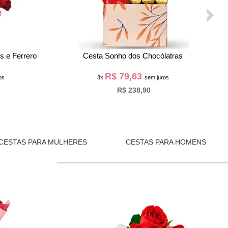
late Ferrero
Box com Rosas Vermelhas e Bombom Lindt
R$ 68,97
os
3x
sem juros
R$ 206,90
CESTAS PARA MULHERES
CESTAS PARA HOMENS