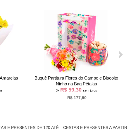
latras
Buquê de 6 Rosas Vermelhas e Ferrero
R$ 58,60
os
3x
sem juros
R$ 175,80
AS E PRESENTES DE 120 ATÉ
CESTAS E PRESENTES A PARTIR