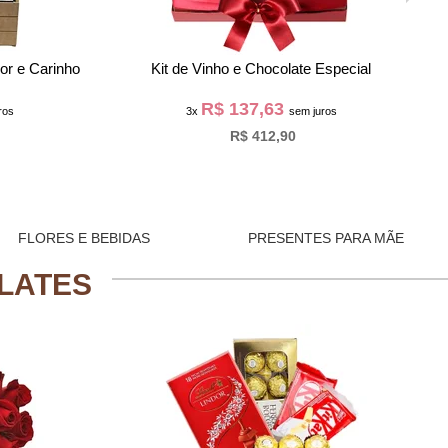
uloseimas
Cesta Luxo de Vinhos, Queijos e Guloseimas
R$ 146,63
ros
3x
sem juros
R$ 439,90
FLORES E BEBIDAS
PRESENTES PARA MÃE
LATES