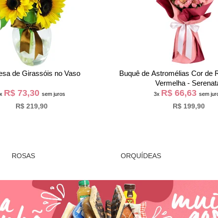
stromélias Coloridas no Vaso
Buquê Partitura de Rosas 
Vermelho
R$ 99,97
R$ 38,63
3x
sem juros
3x
sem jur
R$ 299,90
R$ 115,90
ROSAS
ORQUÍDEAS