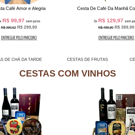
sta Presente Je t'aime
Cesta de Café da Manhã A
R$ 141,30
R$ 105,30
x
sem juros
3x
sem ju
R$ 423,90
R$ 469,90
R$ 315,90
S DE CHÁ DA TARDE
CESTAS DE FRUTAS
C
CESTAS COM VINHOS