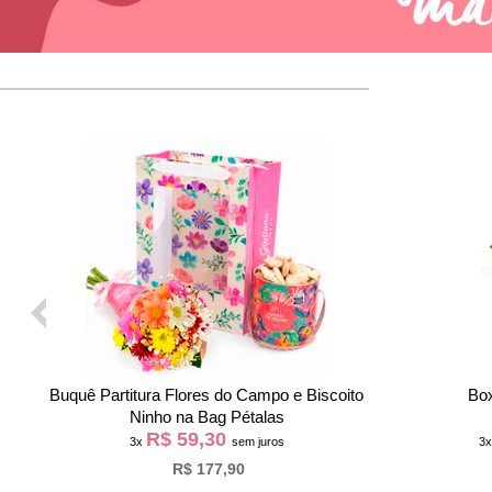
Buque de 6 Rosas Champanhe e Caixa de
Fabulos
Chocolate Giu
R$ 60,93
3x
sem juros
R$ 182,80