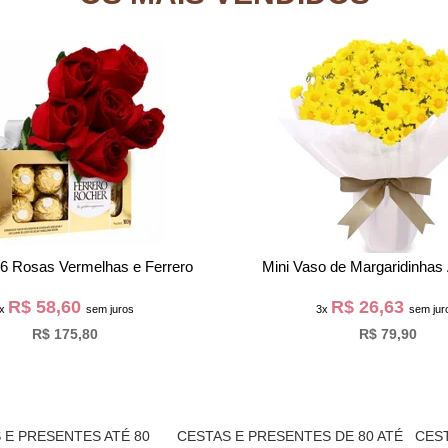
x com Astromélias e Chocolate
Cesta Sonho dos Chocó
R$ 94,30
R$ 79,63
3x
sem juros
3x
sem jur
R$ 282,90
R$ 238,90
 E PRESENTES ATÉ 80
CESTAS E PRESENTES DE 80 ATÉ
CEST