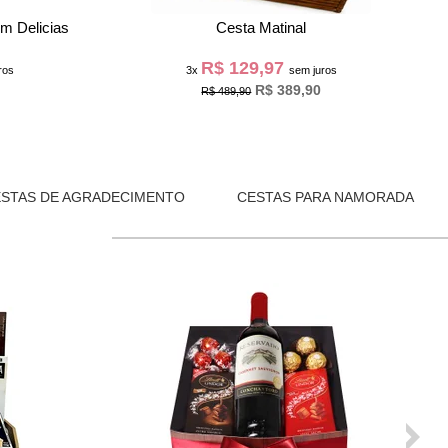
manhecer
Cesta Café Amor e Alegria
R$ 99,97
ros
3x
sem juros
R$ 299,90
R$ 390,62
ESTAS DE AGRADECIMENTO
CESTAS PARA NAMORADA