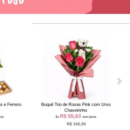
o e Biscoito
Box Sublime Combinação
as
R$ 118,63
os
3x
sem juros
R$ 355,90