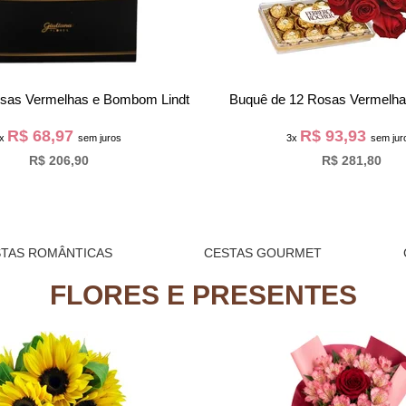
6 Rosas Champanhe e Ferrero
Lírio Amarelo Plantado e Choco
R$ 59,60
R$ 61,97
3x
sem juros
3x
sem jur
R$ 178,80
R$ 185,90
TAS ROMÂNTICAS
CESTAS GOURMET
FLORES E PRESENTES