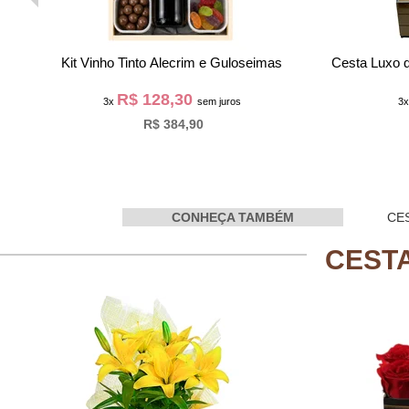
Box Eterno Amor
Kit Vi
R$ 116,63
3x
sem juros
R$ 349,90
CONHEÇA TAMBÉM
CE
CEST