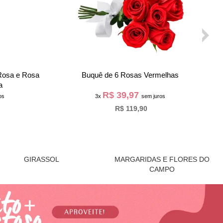
Nacionais
Surpresa de Girassóis no Vaso
R$ 73,30
os
3x
sem juros
R$ 219,90
GIRASSOL
MARGARIDAS E FLORES DO
CAMPO