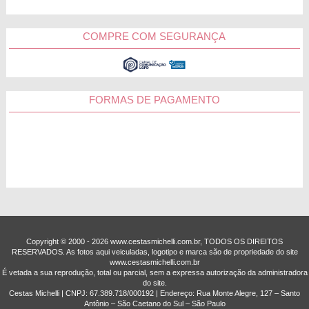
COMPRE COM SEGURANÇA
FORMAS DE PAGAMENTO
Copyright © 2000 - ­2026 www.cestasmichelli.com.br, TODOS OS DIREITOS
RESERVADOS. As fotos aqui veiculadas, logotipo e marca são de propriedade do site
www.cestasmichelli.com.br
É vetada a sua reprodução, total ou parcial, sem a expressa autorização da administradora
do site.
Cestas Michelli | CNPJ: 67.389.718/0001­92 | Endereço: Rua Monte Alegre, 127 – Santo
Antônio – São Caetano do Sul – São Paulo