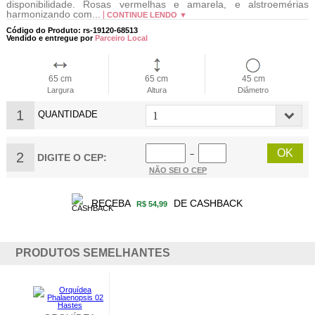
disponibilidade. Rosas vermelhas e amarela, e alstroemérias
harmonizando com...
CONTINUE LENDO ▼
Código do Produto: rs-19120-68513
Vendido e entregue por
Parceiro Local
65 cm
65 cm
45 cm
Largura
Altura
Diâmetro
1
QUANTIDADE
2
−
DIGITE O CEP:
NÃO SEI O CEP
RECEBA
DE CASHBACK
R$ 54,99
PRODUTOS SEMELHANTES