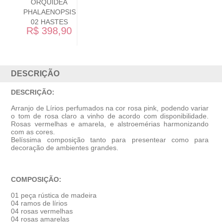
ORQUÍDEA
VANDA
MISTÉRIO E
ENCANTO
R$ 559,00
DESCRIÇÃO
DESCRIÇÃO:
Arranjo de Lírios perfumados na cor rosa pink, podendo variar
o tom de rosa claro a vinho de acordo com disponibilidade.
Rosas vermelhas e amarela, e alstroemérias harmonizando
com as cores.
Belíssima composição tanto para presentear como para
decoração de ambientes grandes.
COMPOSIÇÃO:
01 peça rústica de madeira
04 ramos de lírios
04 rosas vermelhas
04 rosas amarelas