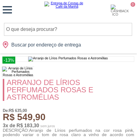
Monte
0
Cidades
Presentes
Datas
Shopping
sua
Cesta
Buscar por endereço de entrega
-13%
ARRANJO DE LÍRIOS
PERFUMADOS ROSAS E
ASTROMÉLIAS
De:R$ 635,00
R$ 549,90
3x de R$ 183,30
sem juros
DESCRIÇÃO:Arranjo de Lírios perfumados na cor rosa pink,
podendo variar o tom de rosa claro a vinho de acordo com