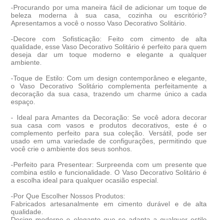
-Procurando por uma maneira fácil de adicionar um toque de
beleza moderna à sua casa, cozinha ou escritório?
Apresentamos a você o nosso Vaso Decorativo Solitário.
-
Decore com Sofisticação:
Feito com cimento de alta
qualidade, esse Vaso Decorativo Solitário é perfeito para quem
deseja dar um toque moderno e elegante a qualquer
ambiente.
-
Toque de Estilo:
Com um design contemporâneo e elegante,
o Vaso Decorativo Solitário complementa perfeitamente a
decoração da sua casa, trazendo um charme único a cada
espaço.
-
Ideal para Amantes da Decoração
: Se você adora decorar
sua casa com vasos e produtos decorativos, este é o
complemento perfeito para sua coleção. Versátil, pode ser
usado em uma variedade de configurações, permitindo que
você crie o ambiente dos seus sonhos.
-
Perfeito para Presentear
: Surpreenda com um presente que
combina estilo e funcionalidade. O Vaso Decorativo Solitário é
a escolha ideal para qualquer ocasião especial.
-
Por Que Escolher Nossos Produtos:
Fabricados artesanalmente em cimento durável e de alta
qualidade.
Design moderno e elegante que se adapta a qualquer estilo