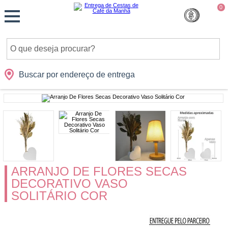
Monte
0
Cidades
Presentes
Datas
Shopping
sua
Cesta
Buscar por endereço de entrega
ARRANJO DE FLORES SECAS
DECORATIVO VASO
SOLITÁRIO COR