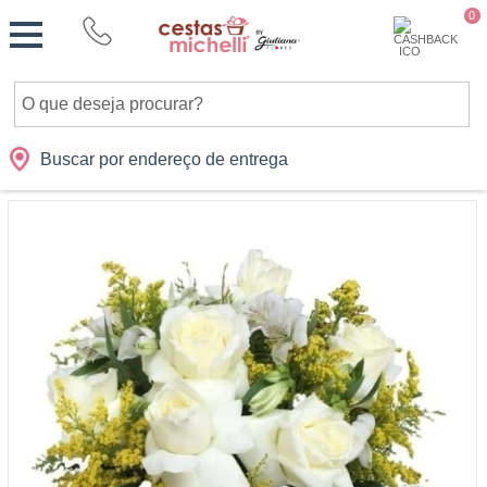
Monte
0
Cidades
Presentes
Datas
Shopping
sua
Cesta
Buscar por endereço de entrega