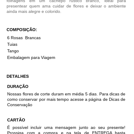
folhagens em um cachepô rústico branco, ideal para
presentear quem ama cuidar de flores e deixar o ambiente
ainda mais alegre e colorido.
COMPOSIÇÃO:
6 Rosas Brancas
Tuias
Tango
Embalagem para Viagem
DETALHES
DURAÇÃO
Nossas flores de corte duram em média 5 dias. Para dicas de
como conservar por mais tempo acesse a página de Dicas de
Conservação
CARTÃO
É possível incluir uma mensagem junto ao seu presente!
Prossiga com a compra e na tela de ENTREGA basta