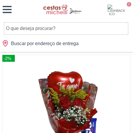
Monte
0
Cidades
Presentes
Datas
Shopping
sua
Cesta
Buscar por endereço de entrega
-2%