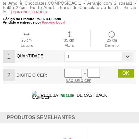
te Amo e Chocolates.COMPOSIÇÃO:1 - Arranjo com 2 rosas1 -
Balão 22cm Eu Te Amo1 - Barra de Chocolate ao leite1 - Bis ao
le...
CONTINUE LENDO ▼
Código do Produto: rs-16941-62598
Vendido e entregue por
Parceiro Local
25 cm
35 cm
25 cm
Largura
Altura
Diâmetro
1
QUANTIDADE
2
−
DIGITE O CEP:
NÃO SEI O CEP
RECEBA
DE CASHBACK
R$ 11,89
PRODUTOS SEMELHANTES