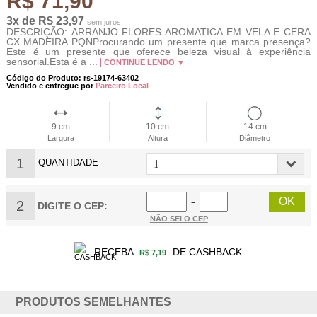
R$ 71,90
3x de R$ 23,97
sem juros
DESCRIÇÃO: ARRANJO FLORES AROMATICA EM VELA E CERA
CX MADEIRA PQNProcurando um presente que marca presença?
Este é um presente que oferece beleza visual à experiência
sensorial.Esta é a ...
CONTINUE LENDO ▼
Código do Produto: rs-19174-63402
Vendido e entregue por
Parceiro Local
9 cm
10 cm
14 cm
Largura
Altura
Diâmetro
1
QUANTIDADE
2
−
DIGITE O CEP:
NÃO SEI O CEP
RECEBA
DE CASHBACK
R$ 7,19
PRODUTOS SEMELHANTES