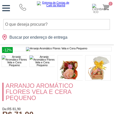
Monte
0
Cidades
Presentes
Datas
Shopping
sua
Cesta
Buscar por endereço de entrega
-12%
ARRANJO AROMÁTICO
FLORES VELA E CERA
PEQUENO
De:R$ 81,90