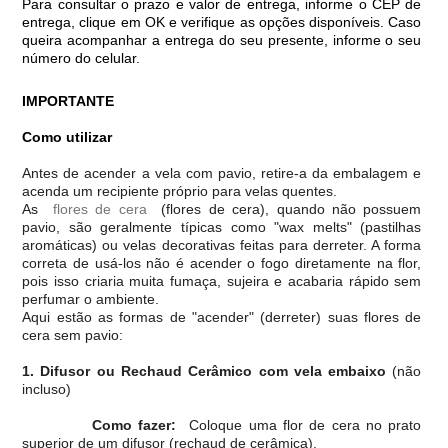
Para consultar o prazo e valor de entrega, informe o CEP de
entrega, clique em OK e verifique as opções disponíveis. Caso
queira acompanhar a entrega do seu presente, informe o seu
número do celular.
IMPORTANTE
Como utilizar
Antes de acender a vela com pavio, retire-a da embalagem e
acenda um recipiente próprio para velas quentes.
As
flores de cera
(flores de cera), quando não possuem
pavio, são geralmente típicas como "wax melts" (pastilhas
aromáticas) ou velas decorativas feitas para derreter. A forma
correta de usá-los não é acender o fogo diretamente na flor,
pois isso criaria muita fumaça, sujeira e acabaria rápido sem
perfumar o ambiente.
Aqui estão as formas de "acender" (derreter) suas flores de
cera sem pavio:
1. Difusor ou Rechaud Cerâmico com vela embaixo
(não
incluso)
Como fazer:
Coloque uma flor de cera no prato
superior de um difusor (rechaud de cerâmica).