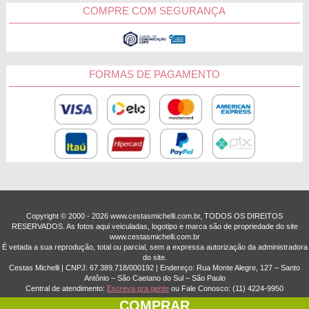
COMPRE COM SEGURANÇA
FORMAS DE PAGAMENTO
Copyright © 2000 - ­2026 www.cestasmichelli.com.br, TODOS OS DIREITOS
RESERVADOS. As fotos aqui veiculadas, logotipo e marca são de propriedade do site
www.cestasmichelli.com.br
É vetada a sua reprodução, total ou parcial, sem a expressa autorização da administradora
do site.
Cestas Michelli | CNPJ: 67.389.718/0001­92 | Endereço: Rua Monte Alegre, 127 – Santo
Antônio – São Caetano do Sul – São Paulo
Central de atendimento:
Escreva pra gente
ou Fale Conosco:
(11) 4224-9950