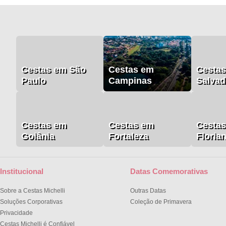
Cestas em São
Cestas em
Cesta
Paulo
Campinas
Salvad
Cestas em
Cestas em
Cesta
Goiânia
Fortaleza
Floria
Institucional
Datas Comemorativas
Sobre a Cestas Michelli
Outras Datas
Soluções Corporativas
Coleção de Primavera
Privacidade
Cestas Michelli é Confiável