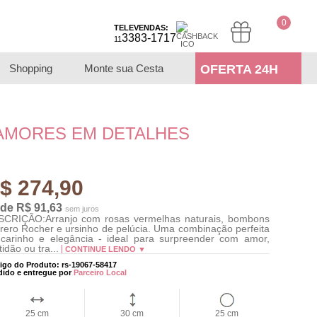
0
TELEVENDAS:
3383-1717
11
Shopping
Monte sua Cesta
OFERTA 24H
AMORES EM DETALHES
$ 274,90
 de R$ 91,63
sem juros
CRIÇÃO:Arranjo com rosas vermelhas naturais, bombons
rero Rocher e ursinho de pelúcia. Uma combinação perfeita
carinho e elegância - ideal para surpreender com amor,
tidão ou tra...
CONTINUE LENDO ▼
igo do Produto: rs-19067-58417
dido e entregue por
Parceiro Local
25 cm
30 cm
25 cm