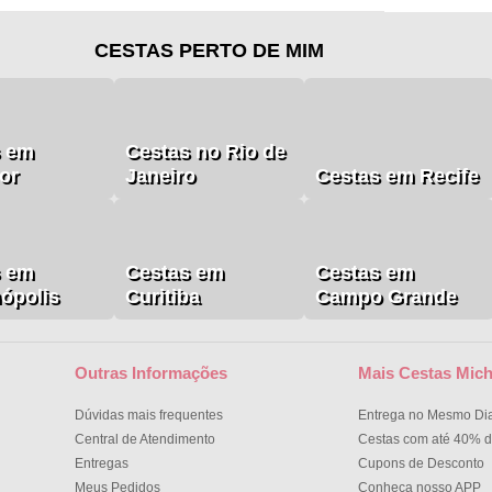
CESTAS PERTO DE MIM
s em
Cestas no Rio de
or
Janeiro
Cestas em Recife
s em
Cestas em
Cestas em
nópolis
Curitiba
Campo Grande
Outras Informações
Mais Cestas Mich
Dúvidas mais frequentes
Entrega no Mesmo Di
Central de Atendimento
Cestas com até 40% d
Entregas
Cupons de Desconto
Meus Pedidos
Conheça nosso APP