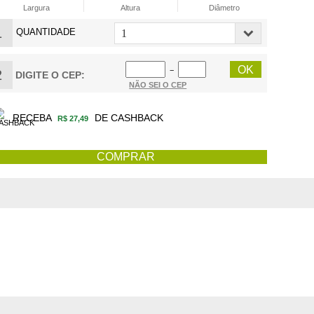
Largura
Altura
Diâmetro
1
QUANTIDADE
−
2
DIGITE O CEP:
NÃO SEI O CEP
RECEBA
DE CASHBACK
R$ 27,49