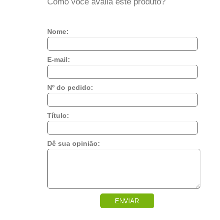
Como você avalia este produto?
Nome:
E-mail:
Nº do pedido:
Título:
Dê sua opinião:
ENVIAR