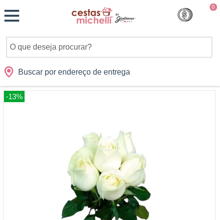
Monte
0
Cidades
Presentes
Datas
Shopping
sua
Cesta
Buscar por endereço de entrega
-13%