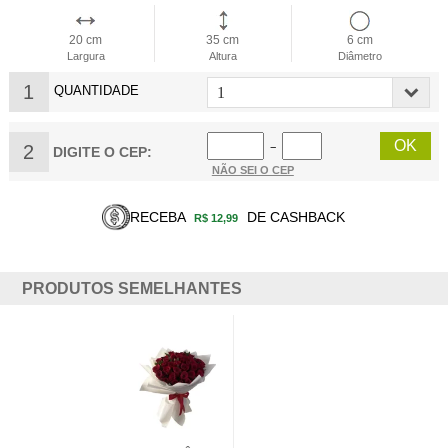
20 cm
35 cm
6 cm
Largura
Altura
Diâmetro
1
QUANTIDADE
2
−
DIGITE O CEP:
NÃO SEI O CEP
RECEBA
DE CASHBACK
R$ 12,99
PRODUTOS SEMELHANTES