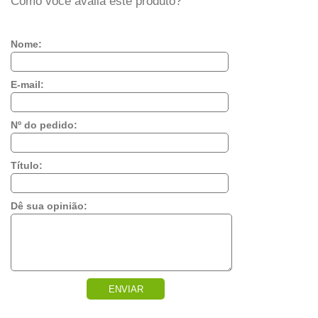
Como você avalia este produto?
Nome:
E-mail:
Nº do pedido:
Título:
Dê sua opinião:
ENVIAR