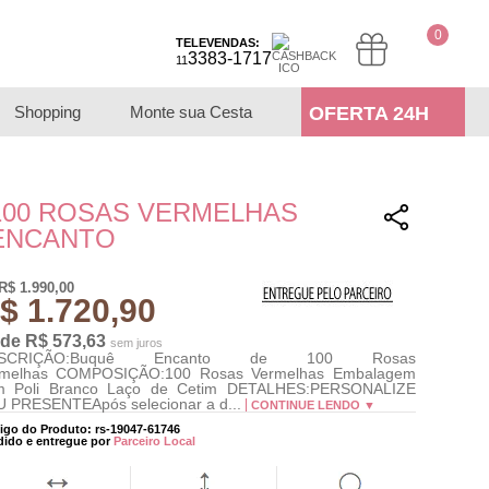
0
TELEVENDAS:
3383-1717
11
Shopping
Monte sua Cesta
OFERTA 24H
100 ROSAS VERMELHAS
ENCANTO
R$ 1.990,00
$ 1.720,90
 de R$ 573,63
sem juros
SCRIÇÃO:Buquê Encanto de 100 Rosas
rmelhas COMPOSIÇÃO:100 Rosas Vermelhas Embalagem
m Poli Branco Laço de Cetim DETALHES:PERSONALIZE
 PRESENTEApós selecionar a d...
CONTINUE LENDO ▼
igo do Produto: rs-19047-61746
dido e entregue por
Parceiro Local