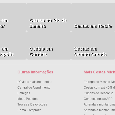
s em
Cestas no Rio de
or
Janeiro
Cestas em Recife
s em
Cestas em
Cestas em
nópolis
Curitiba
Campo Grande
Outras Informações
Mais Cestas Mich
Dúvidas mais frequentes
Entrega no Mesmo Di
Central de Atendimento
Cestas com até 40% d
Entregas
Cupons de Desconto
Meus Pedidos
Conheça nosso APP
Trocas e Devoluções
Aprenda a montar um
Como Comprar?
Aprenda a montar um