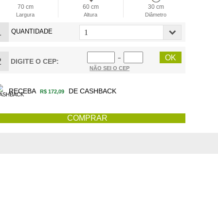
70 cm
60 cm
30 cm
Largura
Altura
Diâmetro
1
QUANTIDADE
−
2
DIGITE O CEP:
NÃO SEI O CEP
RECEBA
DE CASHBACK
R$ 172,09