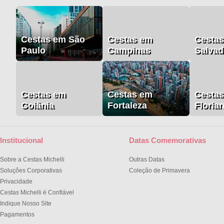
Cestas em São
Cestas em
Cesta
Paulo
Campinas
Salvad
Cestas em
Cestas em
Cesta
Goiânia
Fortaleza
Floria
Institucional
Datas Comemorativas
Sobre a Cestas Michelli
Outras Datas
Soluções Corporativas
Coleção de Primavera
Privacidade
Cestas Michelli é Confiável
Indique Nosso Site
Pagamentos