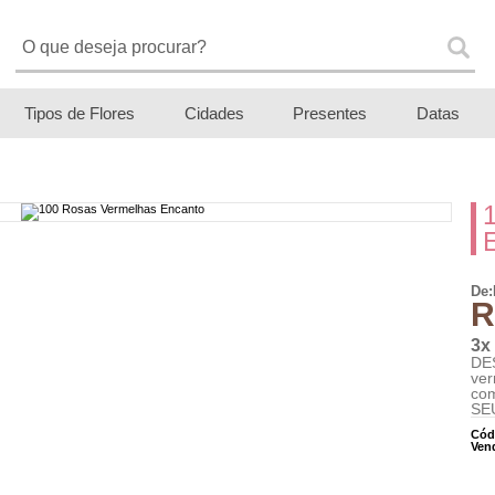
Tipos de Flores
Cidades
Presentes
Datas
De:
R
3x
DE
ve
co
SEU
Cód
Ven