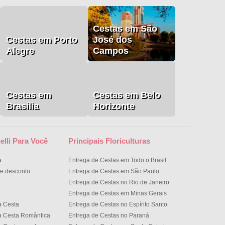
Cestas em São
Cestas em Porto
José dos
Alegre
Campos
Cestas em
Cestas em Belo
Brasília
Horizonte
elli Para Você
Principais Floriculturas
a
Entrega de Cestas em Todo o Brasil
e desconto
Entrega de Cestas em São Paulo
Entrega de Cestas no Rio de Janeiro
Entrega de Cestas em Minas Gerais
a Cesta
Entrega de Cestas no Espírito Santo
a Cesta Romântica
Entrega de Cestas no Paran