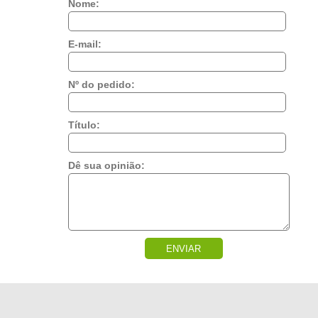
Nome:
E-mail:
Nº do pedido:
Título:
Dê sua opinião:
ENVIAR