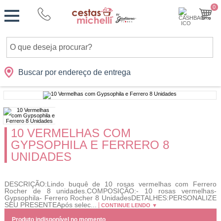
Monte
0
Cidades
Presentes
Datas
Shopping
sua
Cesta
Buscar por endereço de entrega
10 VERMELHAS COM
GYPSOPHILA E FERRERO 8
UNIDADES
DESCRIÇÃO:Lindo buquê de 10 rosas vermelhas com Ferrero
Rocher de 8 unidades.COMPOSIÇÃO:- 10 rosas vermelhas-
Gypsophila- Ferrero Rocher 8 UnidadesDETALHES:PERSONALIZE
SEU PRESENTEApós selec...
CONTINUE LENDO ▼
Produto indisponível no momento