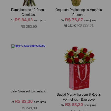
Ramalhete de 12 Rosas
Orquídea Phalaenopsis Amarela
Coloridas
Presente
R$ 84,63
R$ 75,87
3x
sem juros
3x
sem juros
R$ 227,61
R$ 252,90
R$ 253,90
Belo Girassol Encantado
Buquê Maravilha com 8 Rosas
Vermelhas - Bag Love
R$ 83,30
3x
sem juros
R$ 83,30
3x
sem juros
R$ 249,90