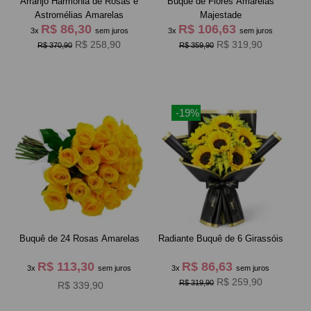
Arranjo Harmonia de Rosas e
Buquê de Flores Amarelas
Astromélias Amarelas
Majestade
R$ 86,30
R$ 106,63
3x
sem juros
3x
sem juros
R$ 258,90
R$ 319,90
R$ 370,90
R$ 359,90
-19%
Buquê de 24 Rosas Amarelas
Radiante Buquê de 6 Girassóis
R$ 113,30
R$ 86,63
3x
sem juros
3x
sem juros
R$ 259,90
R$ 319,90
R$ 339,90