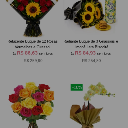
Reluzente Buquê de 12 Rosas
Radiante Buquê de 3 Girassóis e
Vermelhas e Girassol
Limonê Lata Biscoitê
R$ 86,63
R$ 84,93
3x
sem juros
3x
sem juros
R$ 259,90
R$ 254,80
-10%