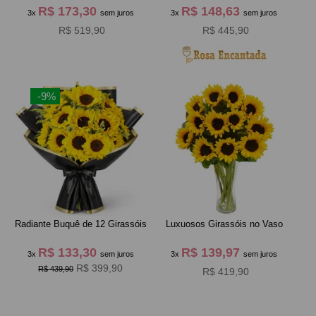
R$ 173,30
R$ 148,63
3x
sem juros
3x
sem juros
R$ 519,90
R$ 445,90
-9%
Radiante Buquê de 12 Girassóis
Luxuosos Girassóis no Vaso
R$ 133,30
R$ 139,97
3x
sem juros
3x
sem juros
R$ 399,90
R$ 439,90
R$ 419,90