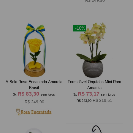
R$ 249,90
-10%
A Bela Rosa Encantada Amarela
Formidável Orquídea Mini Rara
Brasil
Amarela
R$ 83,30
R$ 73,17
3x
sem juros
3x
sem juros
R$ 219,51
R$ 243,90
R$ 249,90