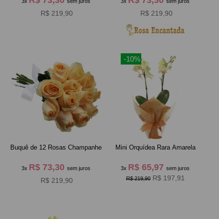
3x
sem juros
3x
sem juros
R$ 219,90
R$ 219,90
-10%
Buquê de 12 Rosas Champanhe
Mini Orquídea Rara Amarela
R$ 73,30
R$ 65,97
3x
sem juros
3x
sem juros
R$ 197,91
R$ 219,90
R$ 219,90