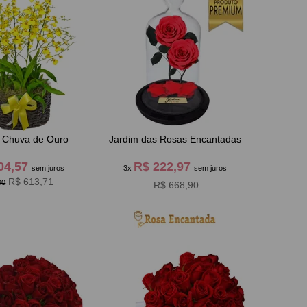
e Chuva de Ouro
Jardim das Rosas Encantadas
04,57
R$ 222,97
sem juros
3x
sem juros
R$ 613,71
90
R$ 668,90