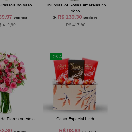
irassóis no Vaso
Luxuosas 24 Rosas Amarelas no
Vaso
39,97
R$ 139,30
sem juros
3x
sem juros
$ 419,90
R$ 417,90
-26%
 de Flores no Vaso
Cesta Especial Lindt
33,30
R$ 98,63
sem juros
3x
sem juros