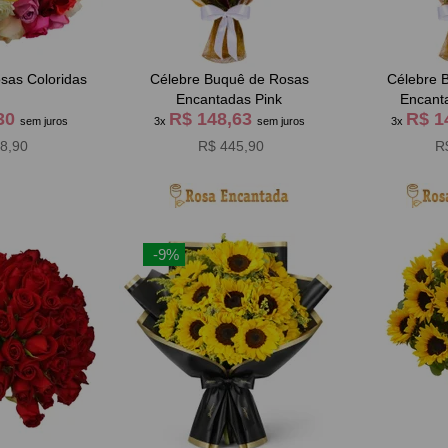
sas Coloridas
Célebre Buquê de Rosas
Célebre 
Encantadas Pink
Encant
,30
R$ 148,63
R$ 1
sem juros
3x
sem juros
3x
8,90
R$ 445,90
R
-9%