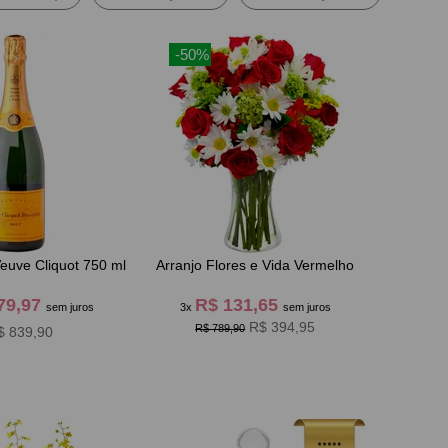
-50%
uve Cliquot 750 ml
Arranjo Flores e Vida Vermelho
79,97
R$ 131,65
sem juros
3x
sem juros
R$ 394,95
R$ 789,90
$ 839,90