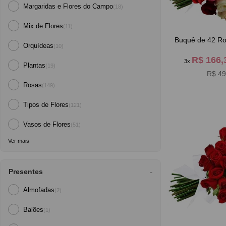
Margaridas e Flores do Campo
(18)
Mix de Flores
(11)
Buquê de 42 Ro
Orquídeas
(10)
R$ 166
3x
Plantas
(19)
R$ 49
Rosas
(149)
Tipos de Flores
(121)
Vasos de Flores
(51)
Ver mais
Presentes
Almofadas
(2)
Balões
(1)