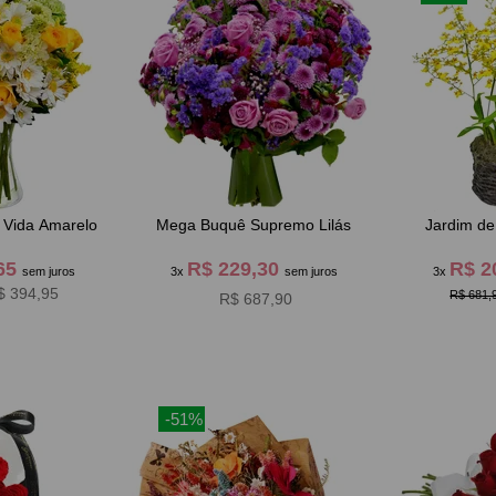
e Vida Amarelo
Mega Buquê Supremo Lilás
Jardim d
,65
R$ 229,30
R$ 2
sem juros
3x
sem juros
3x
$ 394,95
R$ 681,
R$ 687,90
-51%