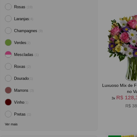
Rosas
(19)
Laranjas
(4)
Champagnes
(9)
Verdes
(2)
Mescladas
(1)
Roxas
(2)
Dourado
(1)
Luxuoso Mix de F
Marrons
(3)
no V
R$ 128
3x
Vinho
(1)
R$ 38
Pretas
(1)
Ver mais