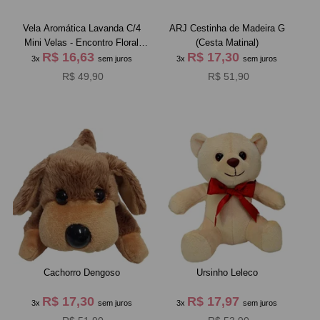
Vela Aromática Lavanda C/4
ARJ Cestinha de Madeira G
Mini Velas - Encontro Floral
(Cesta Matinal)
R$ 16,63
R$ 17,30
Giuliana Flores
3x
sem juros
3x
sem juros
R$ 49,90
R$ 51,90
Cachorro Dengoso
Ursinho Leleco
R$ 17,30
R$ 17,97
3x
sem juros
3x
sem juros