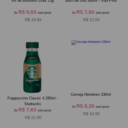
Kit de Bombom Lindt 13g
Suco de Uva 300ml - Villa Piva
R$ 6,63
R$ 7,50
3x
sem juros
3x
sem juros
R$ 19,89
R$ 22,50
Cerveja Heineken 330ml
Frappuccino Classic 4 280ml -
Starbucks
R$ 8,30
3x
sem juros
R$ 7,63
3x
sem juros
R$ 24,90
R$ 22,90