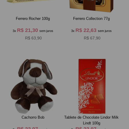
Ferrero Rocher 100g
Ferrero Collection 77g
R$ 21,30
R$ 22,63
3x
sem juros
3x
sem juros
R$ 63,90
R$ 67,90
Cachorro Bob
Tablete de Chocolate Lindor Milk
Lindt 100g
R$ 22,97
R$ 22,97