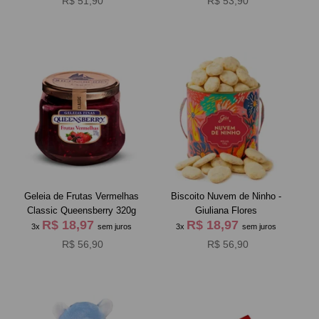
R$ 51,90
R$ 53,90
Geleia de Frutas Vermelhas
Biscoito Nuvem de Ninho -
Classic Queensberry 320g
Giuliana Flores
R$ 18,97
R$ 18,97
3x
sem juros
3x
sem juros
R$ 56,90
R$ 56,90