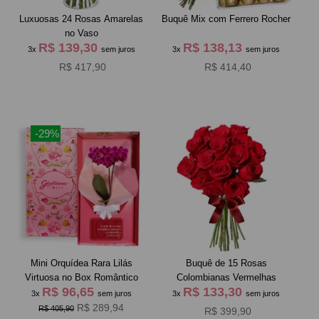
Luxuosas 24 Rosas Amarelas
Buquê Mix com Ferrero Rocher
no Vaso
R$ 139,30
R$ 138,13
3x
sem juros
3x
sem juros
R$ 417,90
R$ 414,40
-29%
Mini Orquídea Rara Lilás
Buquê de 15 Rosas
Virtuosa no Box Romântico
Colombianas Vermelhas
R$ 96,65
R$ 133,30
3x
sem juros
3x
sem juros
R$ 289,94
R$ 405,90
R$ 399,90