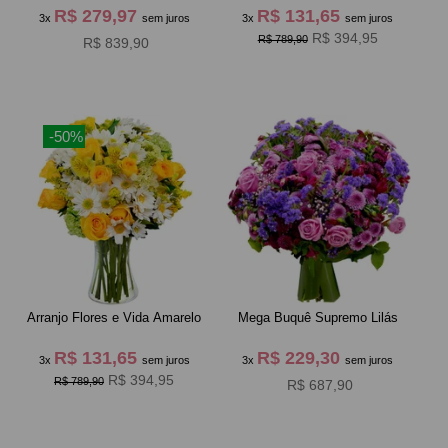
R$ 279,97
R$ 131,65
3x
sem juros
3x
sem juros
R$ 394,95
R$ 789,90
R$ 839,90
-50%
Arranjo Flores e Vida Amarelo
Mega Buquê Supremo Lilás
R$ 131,65
R$ 229,30
3x
sem juros
3x
sem juros
R$ 394,95
R$ 789,90
R$ 687,90