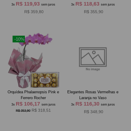
R$ 119,93
R$ 118,63
3x
sem juros
3x
sem juros
R$ 359,80
R$ 355,90
-10%
Orquídea Phalaenopsis Pink e
Elegantes Rosas Vermelhas e
Ferrero Rocher
Laranja no Vaso
R$ 106,17
R$ 116,30
3x
sem juros
3x
sem juros
R$ 318,51
R$ 353,90
R$ 348,90