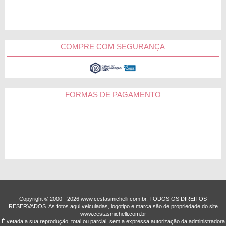
COMPRE COM SEGURANÇA
FORMAS DE PAGAMENTO
Copyright © 2000 - ­2026 www.cestasmichelli.com.br, TODOS OS DIREITOS
RESERVADOS. As fotos aqui veiculadas, logotipo e marca são de propriedade do site
www.cestasmichelli.com.br
É vetada a sua reprodução, total ou parcial, sem a expressa autorização da administradora