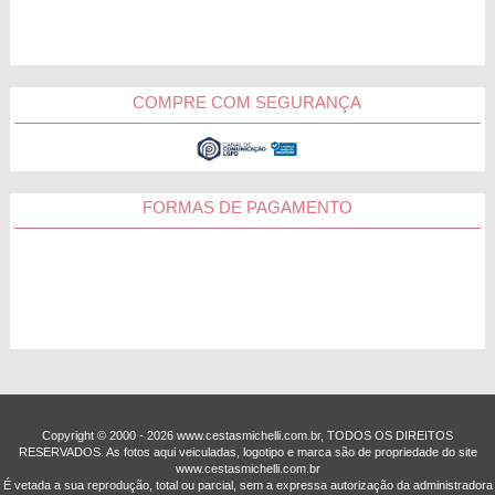
COMPRE COM SEGURANÇA
FORMAS DE PAGAMENTO
Copyright © 2000 - ­2026 www.cestasmichelli.com.br, TODOS OS DIREITOS
RESERVADOS. As fotos aqui veiculadas, logotipo e marca são de propriedade do site
www.cestasmichelli.com.br
É vetada a sua reprodução, total ou parcial, sem a expressa autorização da administradora