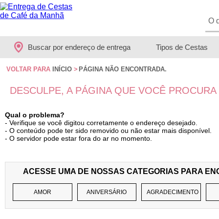
Buscar por endereço de entrega
Tipos de Cestas
VOLTAR PARA
INÍCIO
>
PÁGINA NÃO ENCONTRADA.
DESCULPE, A PÁGINA QUE VOCÊ PROCURA
Qual o problema?
- Verifique se você digitou corretamente o endereço desejado.
- O conteúdo pode ter sido removido ou não estar mais disponível.
- O servidor pode estar fora do ar no momento.
ACESSE UMA DE NOSSAS CATEGORIAS PARA EN
AMOR
ANIVERSÁRIO
AGRADECIMENTO