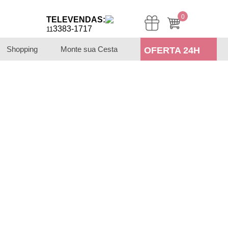
0
TELEVENDAS:
3383-1717
11
Shopping
Monte sua Cesta
OFERTA 24H