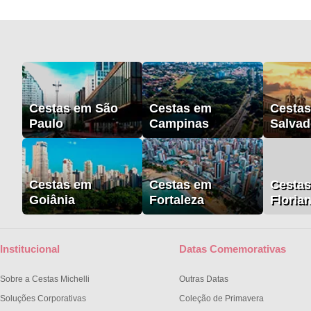
Cestas em São
Cestas em
Cesta
Paulo
Campinas
Salvad
Cestas em
Cestas em
Cesta
Goiânia
Fortaleza
Floria
Institucional
Datas Comemorativas
Sobre a Cestas Michelli
Outras Datas
Soluções Corporativas
Coleção de Primavera