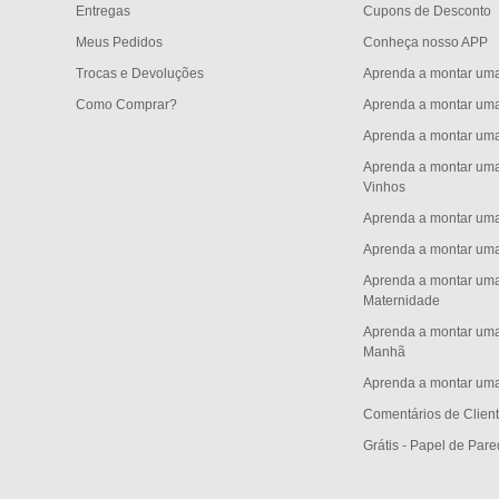
Entregas
Cupons de Desconto
Meus Pedidos
Conheça nosso APP
Trocas e Devoluções
Aprenda a montar um
Como Comprar?
Aprenda a montar um
Aprenda a montar um
Aprenda a montar uma
Vinhos
Aprenda a montar uma
Aprenda a montar uma
Aprenda a montar uma
Maternidade
Aprenda a montar uma
Manh
Aprenda a montar uma
Comentários de Clien
Grátis - Papel de Par