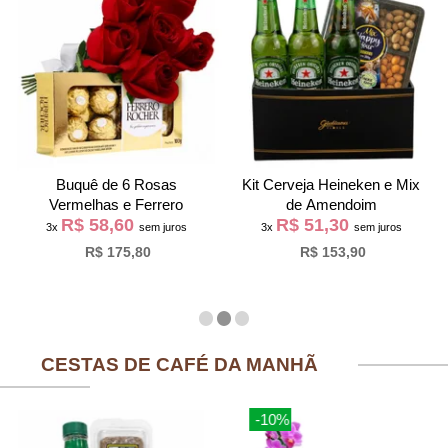
Buquê de 6 Rosas
Kit Cerveja Heineken e Mix
Vermelhas e Ferrero
de Amendoim
R$ 58,60
R$ 51,30
3x
sem juros
3x
sem juros
R$ 175,80
R$ 153,90
CESTAS DE CAFÉ DA MANHÃ
-10%