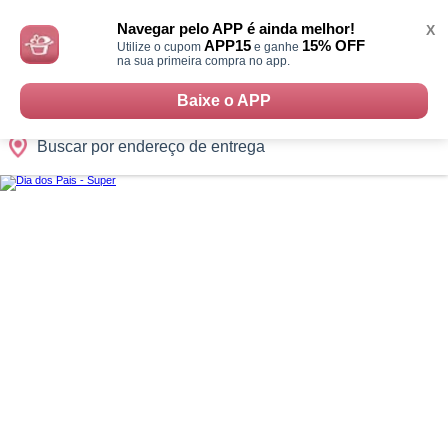
Monte
0
Cidades
Presentes
Datas
Shopping
sua
Navegar pelo APP é ainda melhor!
X
Cesta
APP15
15% OFF
Utilize o cupom
e ganhe
na sua primeira compra no app.
Baixe o APP
Buscar por endereço de entrega