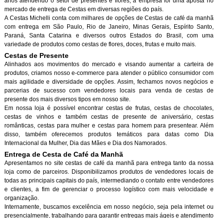
anos atendendo o setor de presentes e flores, a empresa foi uma aposta no
mercado de entrega de Cestas em diversas regiões do país.
A Cestas Michelli conta com milhares de opções de Cestas de café da manh
com entrega em São Paulo, Rio de Janeiro, Minas Gerais, Espírito Santo,
Paraná, Santa Catarina e diversos outros Estados do Brasil, com uma
variedade de produtos como cestas de flores, doces, frutas e muito mais.
Cestas de Presente
Alinhados aos movimentos do mercado e visando aumentar a carteira de
produtos, criamos nosso e-commerce para atender o público consumidor com
mais agilidade e diversidade de opções. Assim, fechamos novos negócios e
parcerias de sucesso com vendedores locais para venda de cestas de
presente dos mais diversos tipos em nosso site.
Em nossa loja é possível encontrar cestas de frutas, cestas de chocolates,
cestas de vinhos e também cestas de presente de aniversário, cestas
românticas, cestas para mulher e cestas para homem para presentear. Além
disso, também oferecemos produtos temáticos para datas como Dia
Internacional da Mulher, Dia das Mães e Dia dos Namorados.
Entrega de Cesta de Café da Manh
Apresentamos no site cestas de café da manhã para entrega tanto da nossa
loja como de parceiros. Disponibilizamos produtos de vendedores locais de
todas as principais capitais do país, intermediando o contato entre vendedores
e clientes, a fim de gerenciar o processo logístico com mais velocidade e
organização.
Internamente, buscamos excelência em nosso negócio, seja pela internet ou
presencialmente, trabalhando para garantir entregas mais ágeis e atendimento